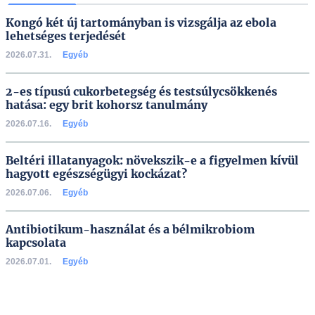
Kongó két új tartományban is vizsgálja az ebola
lehetséges terjedését
2026.07.31.
Egyéb
2-es típusú cukorbetegség és testsúlycsökkenés
hatása: egy brit kohorsz tanulmány
2026.07.16.
Egyéb
Beltéri illatanyagok: növekszik-e a figyelmen kívül
hagyott egészségügyi kockázat?
2026.07.06.
Egyéb
Antibiotikum-használat és a bélmikrobiom
kapcsolata
2026.07.01.
Egyéb