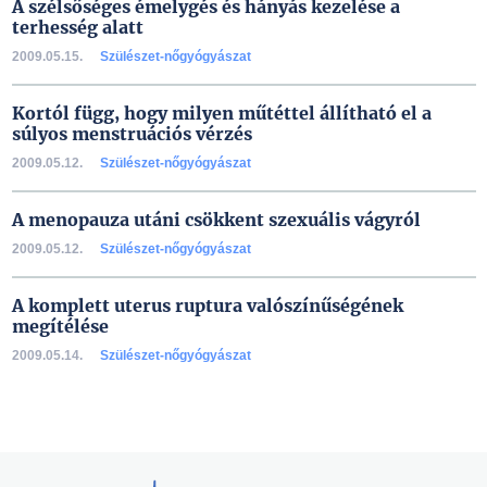
A szélsőséges émelygés és hányás kezelése a
terhesség alatt
2009.05.15.
Szülészet-nőgyógyászat
Kortól függ, hogy milyen műtéttel állítható el a
súlyos menstruációs vérzés
2009.05.12.
Szülészet-nőgyógyászat
A menopauza utáni csökkent szexuális vágyról
2009.05.12.
Szülészet-nőgyógyászat
A komplett uterus ruptura valószínűségének
megítélése
2009.05.14.
Szülészet-nőgyógyászat