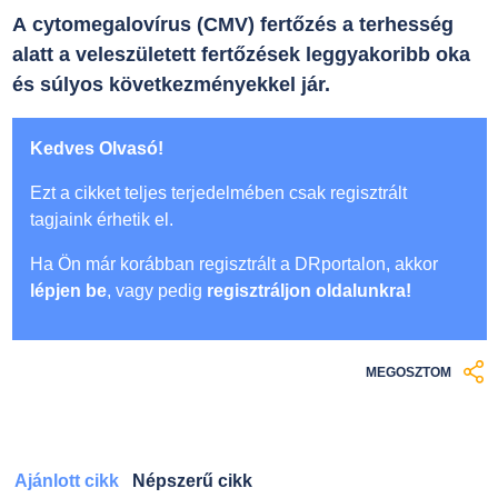
A cytomegalovírus (CMV) fertőzés a terhesség
alatt a veleszületett fertőzések leggyakoribb oka
és súlyos következményekkel jár.
Kedves Olvasó!
Ezt a cikket teljes terjedelmében csak regisztrált
tagjaink érhetik el.
Ha Ön már korábban regisztrált a DRportalon, akkor
lépjen be
, vagy pedig
regisztráljon oldalunkra!
MEGOSZTOM
Ajánlott cikk
Népszerű cikk