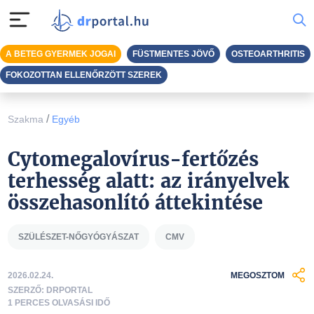
A BETEG GYERMEK JOGAI
FÜSTMENTES JÖVŐ
OSTEOARTHRITIS
FOKOZOTTAN ELLENŐRZÖTT SZEREK
/
Szakma
Egyéb
Cytomegalovírus-fertőzés
terhesség alatt: az irányelvek
összehasonlító áttekintése
SZÜLÉSZET-NŐGYÓGYÁSZAT
CMV
2026.02.24.
MEGOSZTOM
SZERZŐ: DRPORTAL
1 PERCES OLVASÁSI IDŐ