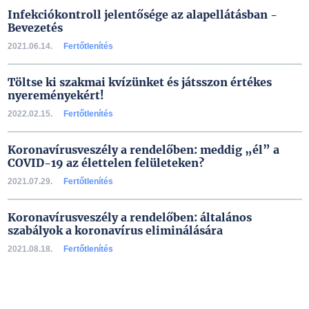
Infekciókontroll jelentősége az alapellátásban -
Bevezetés
2021.06.14.
Fertőtlenítés
Töltse ki szakmai kvízünket és játsszon értékes
nyereményekért!
2022.02.15.
Fertőtlenítés
Koronavírusveszély a rendelőben: meddig „él” a
COVID-19 az élettelen felületeken?
2021.07.29.
Fertőtlenítés
Koronavírusveszély a rendelőben: általános
szabályok a koronavírus eliminálására
2021.08.18.
Fertőtlenítés