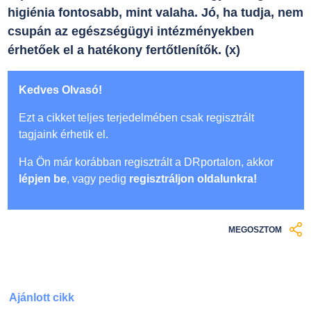
higiénia fontosabb, mint valaha. Jó, ha tudja, nem
csupán az egészségügyi intézményekben
érhetőek el a hatékony fertőtlenítők. (x)
Kedves Olvasó!
Ezt a cikket teljes terjedelmében csak regisztrált
tagjaink érhetik el.
Ha Ön már korábban regisztrált a DRportalon, akkor
lépjen be
, vagy pedig
regisztráljon oldalunkra!
MEGOSZTOM
Ajánlott cikk