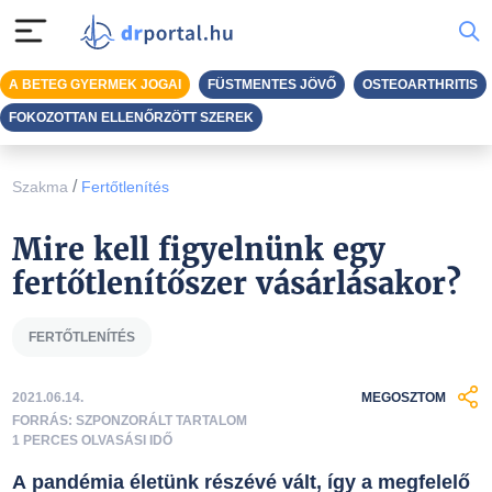
A BETEG GYERMEK JOGAI
FÜSTMENTES JÖVŐ
OSTEOARTHRITIS
FOKOZOTTAN ELLENŐRZÖTT SZEREK
/
Szakma
Fertőtlenítés
Mire kell figyelnünk egy
fertőtlenítőszer vásárlásakor?
FERTŐTLENÍTÉS
2021.06.14.
MEGOSZTOM
FORRÁS: SZPONZORÁLT TARTALOM
1 PERCES OLVASÁSI IDŐ
A pandémia életünk részévé vált, így a megfelelő