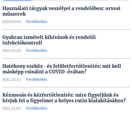
Használati tárgyak veszélyei a rendelőben: orvosi
műszerek
2024.03.04.
Fertőtlenítés
Gyakran ismételt kihívások és rendelői
infekciókontroll
2022.02.23.
Fertőtlenítés
Hatékony eszköz- és felületfertőtlenítés: mit kell
másképp csinálni a COVID-érában?
2021.12.13.
Fertőtlenítés
Kézmosás és kézfertőtlenítés: mire figyeljünk és
hívjuk fel a figyelmet a helyes rutin kialakításához?
2021.12.07.
Fertőtlenítés