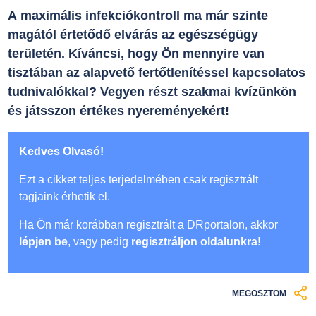
A maximális infekciókontroll ma már szinte
magától értetődő elvárás az egészségügy
területén. Kíváncsi, hogy Ön mennyire van
tisztában az alapvető fertőtlenítéssel kapcsolatos
tudnivalókkal? Vegyen részt szakmai kvízünkön
és játsszon értékes nyereményekért!
Kedves Olvasó!
Ezt a cikket teljes terjedelmében csak regisztrált
tagjaink érhetik el.
Ha Ön már korábban regisztrált a DRportalon, akkor
lépjen be
, vagy pedig
regisztráljon oldalunkra!
MEGOSZTOM