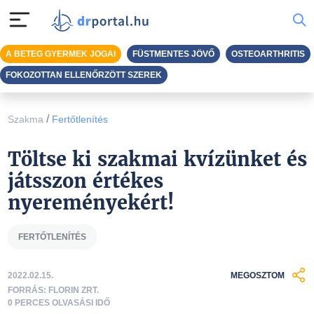
A BETEG GYERMEK JOGAI
FÜSTMENTES JÖVŐ
OSTEOARTHRITIS
FOKOZOTTAN ELLENŐRZÖTT SZEREK
/
Szakma
Fertőtlenítés
Töltse ki szakmai kvízünket és
játsszon értékes
nyereményekért!
FERTŐTLENÍTÉS
2022.02.15.
MEGOSZTOM
FORRÁS: FLORIN ZRT.
0 PERCES OLVASÁSI IDŐ