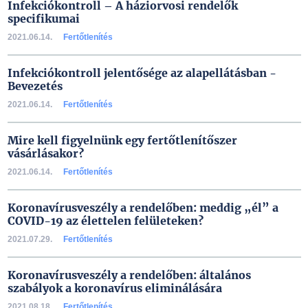
Infekciókontroll – A háziorvosi rendelők
specifikumai
2021.06.14.
Fertőtlenítés
Infekciókontroll jelentősége az alapellátásban -
Bevezetés
2021.06.14.
Fertőtlenítés
Mire kell figyelnünk egy fertőtlenítőszer
vásárlásakor?
2021.06.14.
Fertőtlenítés
Koronavírusveszély a rendelőben: meddig „él” a
COVID-19 az élettelen felületeken?
2021.07.29.
Fertőtlenítés
Koronavírusveszély a rendelőben: általános
szabályok a koronavírus eliminálására
2021.08.18.
Fertőtlenítés