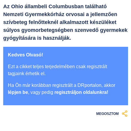
Az Ohio állambeli Columbusban található
Nemzeti Gyermekkórház orvosai a jellemzően
szívbeteg felnőtteknél alkalmazott készüléket
súlyos gyomorbetegségben szenvedő gyermekek
gyógyítására is használják.
Kedves Olvasó!
Ezt a cikket teljes terjedelmében csak regisztrált
tagjaink érhetik el.
Ha Ön már korábban regisztrált a DRportalon, akkor
lépjen be
, vagy pedig
regisztráljon oldalunkra!
MEGOSZTOM