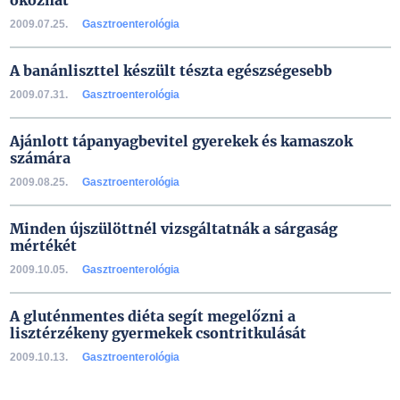
okozhat
2009.07.25.
Gasztroenterológia
A banánliszttel készült tészta egészségesebb
2009.07.31.
Gasztroenterológia
Ajánlott tápanyagbevitel gyerekek és kamaszok
számára
2009.08.25.
Gasztroenterológia
Minden újszülöttnél vizsgáltatnák a sárgaság
mértékét
2009.10.05.
Gasztroenterológia
A gluténmentes diéta segít megelőzni a
lisztérzékeny gyermekek csontritkulását
2009.10.13.
Gasztroenterológia