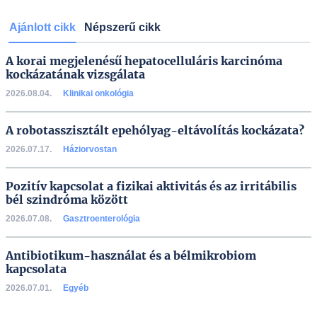
Ajánlott cikk
Népszerű cikk
A korai megjelenésű hepatocelluláris karcinóma
kockázatának vizsgálata
2026.08.04.
Klinikai onkológia
A robotasszisztált epehólyag-eltávolítás kockázata?
2026.07.17.
Háziorvostan
Pozitív kapcsolat a fizikai aktivitás és az irritábilis
bél szindróma között
2026.07.08.
Gasztroenterológia
Antibiotikum-használat és a bélmikrobiom
kapcsolata
2026.07.01.
Egyéb