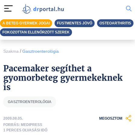
A BETEG GYERMEK JOGAI
FÜSTMENTES JÖVŐ
OSTEOARTHRITIS
FOKOZOTTAN ELLENŐRZÖTT SZEREK
/
Szakma
Gasztroenterológia
Pacemaker segíthet a
gyomorbeteg gyermekeknek
is
GASZTROENTEROLÓGIA
2009.08.05.
MEGOSZTOM
FORRÁS: MEDIPRESS
1 PERCES OLVASÁSI IDŐ