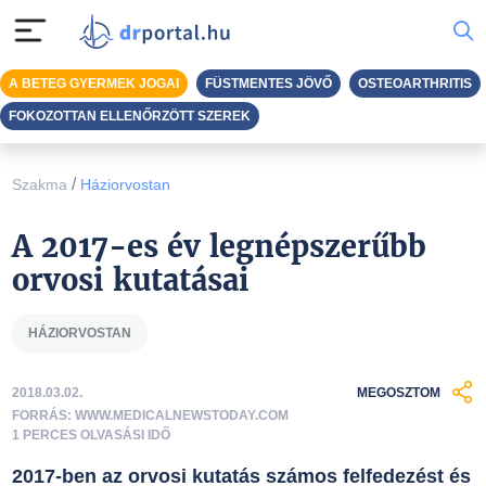
A BETEG GYERMEK JOGAI
FÜSTMENTES JÖVŐ
OSTEOARTHRITIS
FOKOZOTTAN ELLENŐRZÖTT SZEREK
/
Szakma
Háziorvostan
A 2017-es év legnépszerűbb
orvosi kutatásai
HÁZIORVOSTAN
2018.03.02.
MEGOSZTOM
FORRÁS: WWW.MEDICALNEWSTODAY.COM
1 PERCES OLVASÁSI IDŐ
2017-ben az orvosi kutatás számos felfedezést és