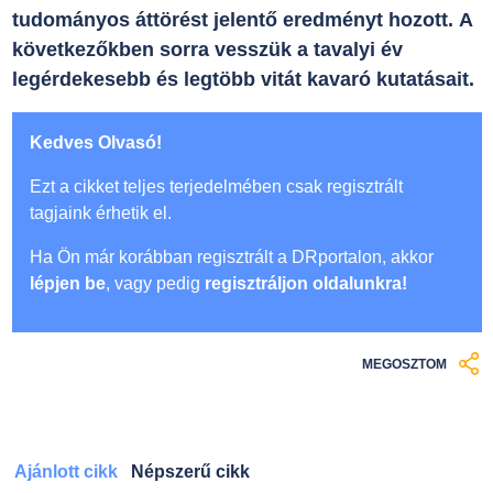
tudományos áttörést jelentő eredményt hozott. A
következőkben sorra vesszük a tavalyi év
legérdekesebb és legtöbb vitát kavaró kutatásait.
Kedves Olvasó!
Ezt a cikket teljes terjedelmében csak regisztrált
tagjaink érhetik el.
Ha Ön már korábban regisztrált a DRportalon, akkor
lépjen be
, vagy pedig
regisztráljon oldalunkra!
MEGOSZTOM
Ajánlott cikk
Népszerű cikk