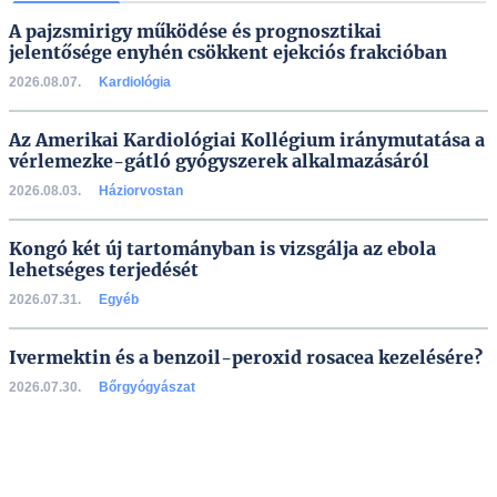
A pajzsmirigy működése és prognosztikai
jelentősége enyhén csökkent ejekciós frakcióban
2026.08.07.
Kardiológia
Az Amerikai Kardiológiai Kollégium iránymutatása a
vérlemezke-gátló gyógyszerek alkalmazásáról
2026.08.03.
Háziorvostan
Kongó két új tartományban is vizsgálja az ebola
lehetséges terjedését
2026.07.31.
Egyéb
Ivermektin és a benzoil-peroxid rosacea kezelésére?
2026.07.30.
Bőrgyógyászat