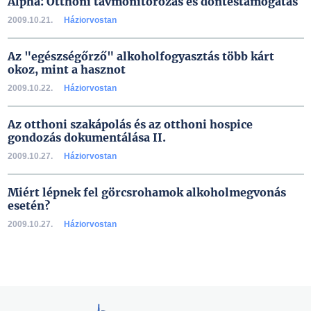
Alpha: Otthoni távmonitorozás és döntéstámogatás
2009.10.21.
Háziorvostan
Az "egészségőrző" alkoholfogyasztás több kárt
okoz, mint a hasznot
2009.10.22.
Háziorvostan
Az otthoni szakápolás és az otthoni hospice
gondozás dokumentálása II.
2009.10.27.
Háziorvostan
Miért lépnek fel görcsrohamok alkoholmegvonás
esetén?
2009.10.27.
Háziorvostan