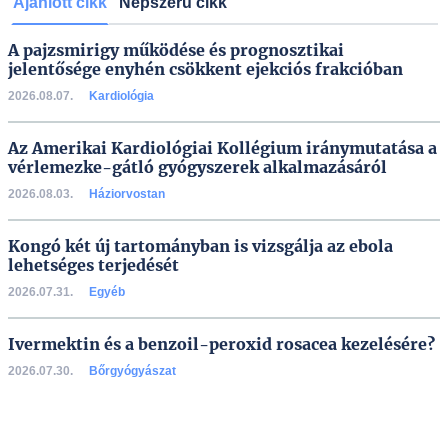
Ajánlott cikk
Népszerű cikk
A pajzsmirigy működése és prognosztikai
jelentősége enyhén csökkent ejekciós frakcióban
2026.08.07.
Kardiológia
Az Amerikai Kardiológiai Kollégium iránymutatása a
vérlemezke-gátló gyógyszerek alkalmazásáról
2026.08.03.
Háziorvostan
Kongó két új tartományban is vizsgálja az ebola
lehetséges terjedését
2026.07.31.
Egyéb
Ivermektin és a benzoil-peroxid rosacea kezelésére?
2026.07.30.
Bőrgyógyászat