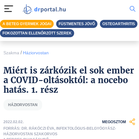
A BETEG GYERMEK JOGAI
FÜSTMENTES JÖVŐ
OSTEOARTHRITIS
FOKOZOTTAN ELLENŐRZÖTT SZEREK
/
Szakma
Háziorvostan
Miért is zárkózik el sok ember
a COVID-oltásoktól: a nocebo
hatás. 1. rész
HÁZIORVOSTAN
2022.02.02.
MEGOSZTOM
FORRÁS: DR. RÁKÓCZI ÉVA, INFEKTOLÓGUS-BELGYÓGYÁSZ-
HÁZIORVOSTAN SZAKORVOS