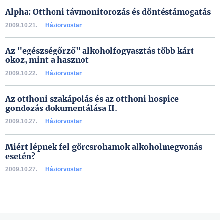
Alpha: Otthoni távmonitorozás és döntéstámogatás
2009.10.21.
Háziorvostan
Az "egészségőrző" alkoholfogyasztás több kárt
okoz, mint a hasznot
2009.10.22.
Háziorvostan
Az otthoni szakápolás és az otthoni hospice
gondozás dokumentálása II.
2009.10.27.
Háziorvostan
Miért lépnek fel görcsrohamok alkoholmegvonás
esetén?
2009.10.27.
Háziorvostan