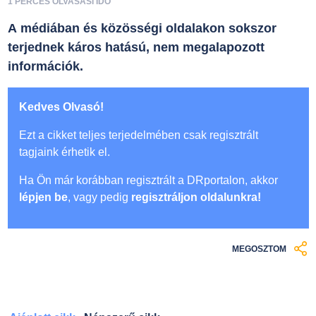
1 PERCES OLVASÁSI IDŐ
A médiában és közösségi oldalakon sokszor
terjednek káros hatású, nem megalapozott
információk.
Kedves Olvasó!
Ezt a cikket teljes terjedelmében csak regisztrált
tagjaink érhetik el.
Ha Ön már korábban regisztrált a DRportalon, akkor
lépjen be
, vagy pedig
regisztráljon oldalunkra!
MEGOSZTOM