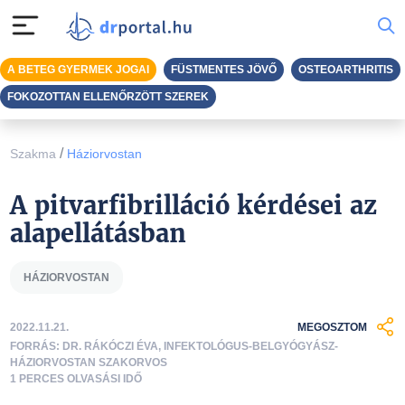
A BETEG GYERMEK JOGAI
FÜSTMENTES JÖVŐ
OSTEOARTHRITIS
FOKOZOTTAN ELLENŐRZÖTT SZEREK
/
Szakma
Háziorvostan
A pitvarfibrilláció kérdései az
alapellátásban
HÁZIORVOSTAN
2022.11.21.
MEGOSZTOM
FORRÁS: DR. RÁKÓCZI ÉVA, INFEKTOLÓGUS-BELGYÓGYÁSZ-
HÁZIORVOSTAN SZAKORVOS
1 PERCES OLVASÁSI IDŐ