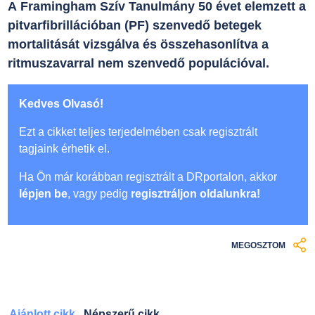
A Framingham Szív Tanulmány 50 évet elemzett a
pitvarfibrillációban (PF) szenvedő betegek
mortalitását vizsgálva és összehasonlítva a
ritmuszavarral nem szenvedő populációval.
Kedves Olvasó!
Ezt a cikket teljes terjedelmében csak regisztrált
tagjaink érhetik el.
Ha Ön már korábban regisztrált a DRportalon, akkor
lépjen be
, vagy pedig
regisztráljon oldalunkra!
MEGOSZTOM
Ajánlott cikk
Népszerű cikk