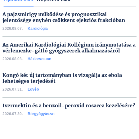
A pajzsmirigy működése és prognosztikai
jelentősége enyhén csökkent ejekciós frakcióban
2026.08.07.
Kardiológia
Az Amerikai Kardiológiai Kollégium iránymutatása a
vérlemezke-gátló gyógyszerek alkalmazásáról
2026.08.03.
Háziorvostan
Kongó két új tartományban is vizsgálja az ebola
lehetséges terjedését
2026.07.31.
Egyéb
Ivermektin és a benzoil-peroxid rosacea kezelésére?
2026.07.30.
Bőrgyógyászat