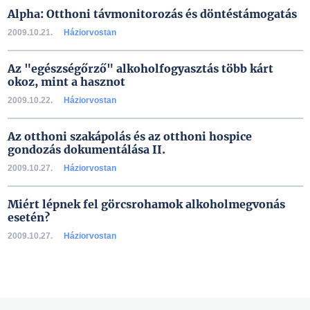
Alpha: Otthoni távmonitorozás és döntéstámogatás
2009.10.21.
Háziorvostan
Az "egészségőrző" alkoholfogyasztás több kárt
okoz, mint a hasznot
2009.10.22.
Háziorvostan
Az otthoni szakápolás és az otthoni hospice
gondozás dokumentálása II.
2009.10.27.
Háziorvostan
Miért lépnek fel görcsrohamok alkoholmegvonás
esetén?
2009.10.27.
Háziorvostan