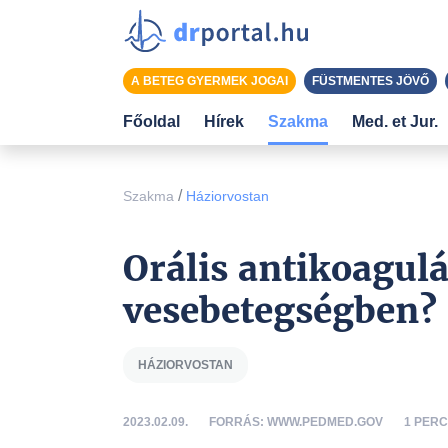
A BETEG GYERMEK JOGAI
FÜSTMENTES JÖVŐ
Főoldal
Hírek
Szakma
Med. et Jur.
/
Szakma
Háziorvostan
Orális antikoagul
vesebetegségben?
HÁZIORVOSTAN
2023.02.09.
FORRÁS: WWW.PEDMED.GOV
1 PER