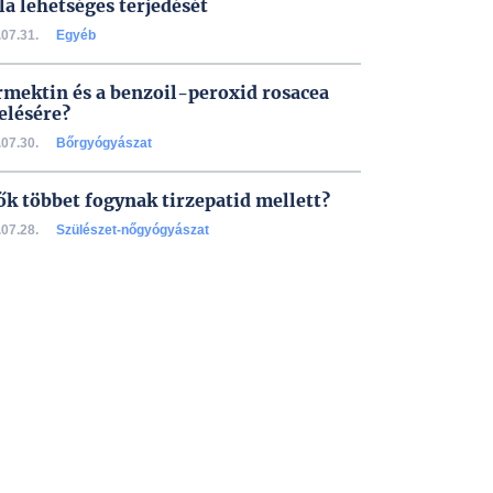
la lehetséges terjedését
07.31.
Egyéb
rmektin és a benzoil-peroxid rosacea
elésére?
07.30.
Bőrgyógyászat
ők többet fogynak tirzepatid mellett?
07.28.
Szülészet-nőgyógyászat