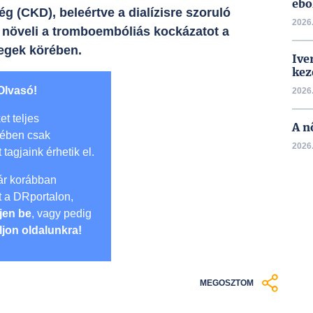
ebo
g (CKD), beleértve a dialízisre szoruló
2026.
növeli a tromboembóliás kockázatot a
tegek körében.
Ive
kez
Olvasó!
2026.
et teljes
A n
mében csak
2026.
t tagjaink érhetik el.
r korábban
lt a DRportalon,
jen be
, vagy pedig
ljon oldalunkra!
MEGOSZTOM