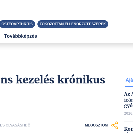
OSTEOARTHRITIS
FOKOZOTTAN ELLENŐRZÖTT SZEREK
Továbbképzés
áns kezelés krónikus
Ajá
Az 
irá
gyó
2026.
CES OLVASÁSI IDŐ
MEGOSZTOM
Kon