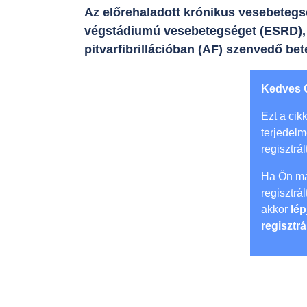
Az előrehaladott krónikus vesebetegsé
végstádiumú vesebetegséget (ESRD), 
pitvarfibrillációban (AF) szenvedő be
Kedves 
Ezt a cikk
terjedel
regisztrál
Ha Ön má
regisztrá
akkor
lép
regisztrá