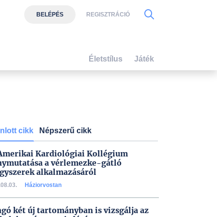
BELÉPÉS
REGISZTRÁCIÓ
Életstílus
Játék
nlott cikk
Népszerű cikk
Amerikai Kardiológiai Kollégium
nymutatása a vérlemezke-gátló
gyszerek alkalmazásáról
08.03.
Háziorvostan
gó két új tartományban is vizsgálja az