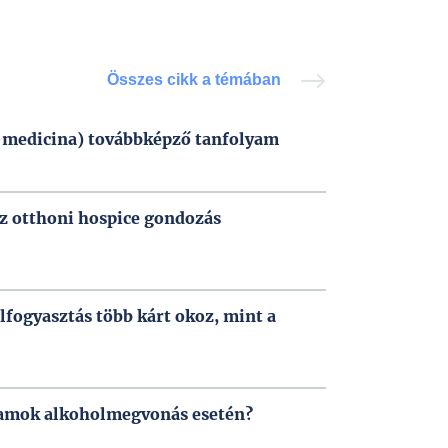
Összes cikk a témában
i medicina) továbbképző tanfolyam
az otthoni hospice gondozás
fogyasztás több kárt okoz, mint a
hamok alkoholmegvonás esetén?