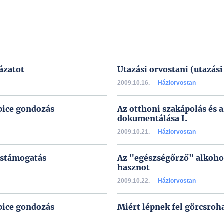
ázatot
Utazási orvostani (utazás
2009.10.16.
Háziorvostan
pice gondozás
Az otthoni szakápolás és 
dokumentálása I.
2009.10.21.
Háziorvostan
éstámogatás
Az "egészségőrző" alkohol
hasznot
2009.10.22.
Háziorvostan
pice gondozás
Miért lépnek fel görcsro