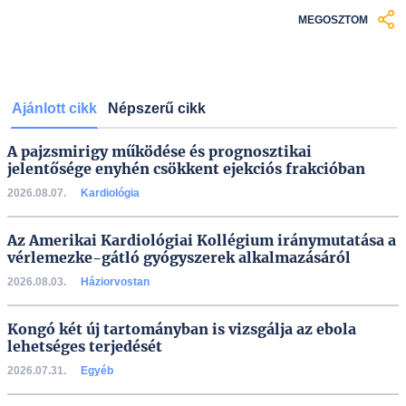
MEGOSZTOM
Ajánlott cikk
Népszerű cikk
A pajzsmirigy működése és prognosztikai
jelentősége enyhén csökkent ejekciós frakcióban
2026.08.07.
Kardiológia
Az Amerikai Kardiológiai Kollégium iránymutatása a
vérlemezke-gátló gyógyszerek alkalmazásáról
2026.08.03.
Háziorvostan
Kongó két új tartományban is vizsgálja az ebola
lehetséges terjedését
2026.07.31.
Egyéb