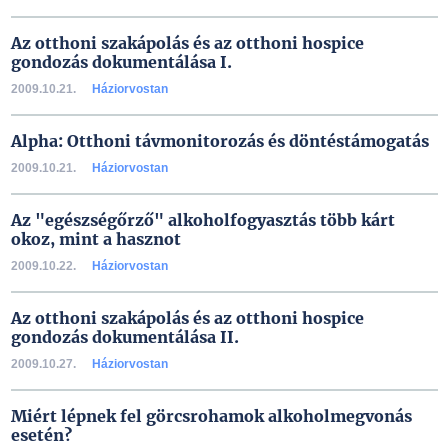
Az otthoni szakápolás és az otthoni hospice
gondozás dokumentálása I.
2009.10.21.
Háziorvostan
Alpha: Otthoni távmonitorozás és döntéstámogatás
2009.10.21.
Háziorvostan
Az "egészségőrző" alkoholfogyasztás több kárt
okoz, mint a hasznot
2009.10.22.
Háziorvostan
Az otthoni szakápolás és az otthoni hospice
gondozás dokumentálása II.
2009.10.27.
Háziorvostan
Miért lépnek fel görcsrohamok alkoholmegvonás
esetén?