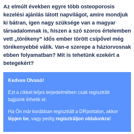
Az elmúlt években egyre több osteoporosis
kezelési ajánlás látott napvilágot, amire mondjuk
ki bátran, igen nagy szüksége van a magyar
társadalomnak is, hiszen a szó szoros értelemben
vett „törékeny” idős ember törött csípővel még
törékenyebbé válik. Van-e szerepe a háziorvosnak
ebben folyamatban? Mit is tehetünk ezekért a
betegekért?
Kedves Olvasó!
Ezt a cikket teljes terjedelmében csak regisztrált
tagjaink érhetik el.
Ha Ön már korábban regisztrált a DRportalon, akkor
lépjen be
, vagy pedig
regisztráljon oldalunkra!