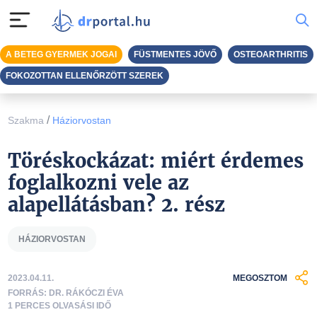
A BETEG GYERMEK JOGAI
FÜSTMENTES JÖVŐ
OSTEOARTHRITIS
FOKOZOTTAN ELLENŐRZÖTT SZEREK
/
Szakma
Háziorvostan
Töréskockázat: miért érdemes
foglalkozni vele az
alapellátásban? 2. rész
HÁZIORVOSTAN
2023.04.11.
MEGOSZTOM
FORRÁS: DR. RÁKÓCZI ÉVA
1 PERCES OLVASÁSI IDŐ