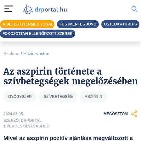
A BETEG GYERMEK JOGAI
FÜSTMENTES JÖVŐ
OSTEOARTHRITIS
FOKOZOTTAN ELLENŐRZÖTT SZEREK
/
Szakma
Háziorvostan
Az aszpirin története a
szívbetegségek megelőzésében
GYÓGYSZER
SZÍVBETEGSÉG
ASZPIRIN
2024.06.05.
MEGOSZTOM
SZERZŐ: DRPORTAL
1 PERCES OLVASÁSI IDŐ
Mivel az aszpirin pozitív ajánlása megváltozott a