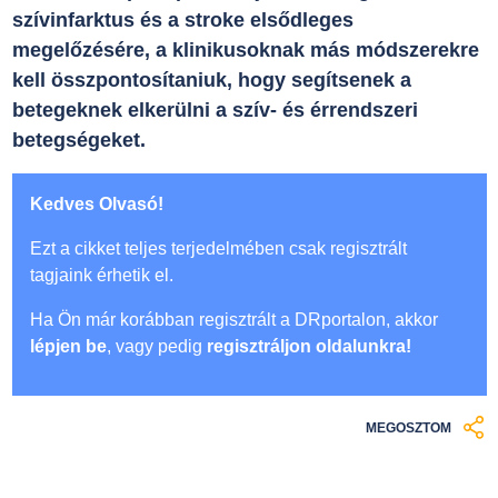
szívinfarktus és a stroke elsődleges
megelőzésére, a klinikusoknak más módszerekre
kell összpontosítaniuk, hogy segítsenek a
betegeknek elkerülni a szív- és érrendszeri
betegségeket.
Kedves Olvasó!
Ezt a cikket teljes terjedelmében csak regisztrált
tagjaink érhetik el.
Ha Ön már korábban regisztrált a DRportalon, akkor
lépjen be
, vagy pedig
regisztráljon oldalunkra!
MEGOSZTOM