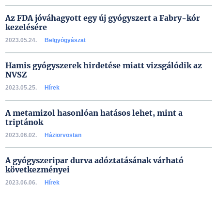
Az FDA jóváhagyott egy új gyógyszert a Fabry-kór
kezelésére
2023.05.24.
Belgyógyászat
Hamis gyógyszerek hirdetése miatt vizsgálódik az
NVSZ
2023.05.25.
Hírek
A metamizol hasonlóan hatásos lehet, mint a
triptánok
2023.06.02.
Háziorvostan
A gyógyszeripar durva adóztatásának várható
következményei
2023.06.06.
Hírek