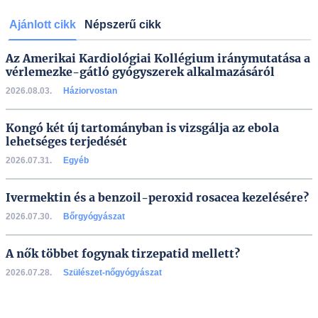
Ajánlott cikk
Népszerű cikk
Az Amerikai Kardiológiai Kollégium iránymutatása a
vérlemezke-gátló gyógyszerek alkalmazásáról
2026.08.03.
Háziorvostan
Kongó két új tartományban is vizsgálja az ebola
lehetséges terjedését
2026.07.31.
Egyéb
Ivermektin és a benzoil-peroxid rosacea kezelésére?
2026.07.30.
Bőrgyógyászat
A nők többet fogynak tirzepatid mellett?
2026.07.28.
Szülészet-nőgyógyászat