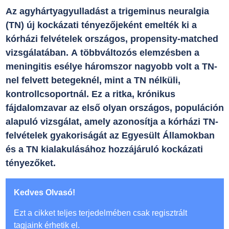
Az agyhártyagyulladást a trigeminus neuralgia
(TN) új kockázati tényezőjeként emelték ki a
kórházi felvételek országos, propensity-matched
vizsgálatában. A többváltozós elemzésben a
meningitis esélye háromszor nagyobb volt a TN-
nel felvett betegeknél, mint a TN nélküli,
kontrollcsoportnál. Ez a ritka, krónikus
fájdalomzavar az első olyan országos, populáción
alapuló vizsgálat, amely azonosítja a kórházi TN-
felvételek gyakoriságát az Egyesült Államokban
és a TN kialakulásához hozzájáruló kockázati
tényezőket.
Kedves Olvasó!
Ezt a cikket teljes terjedelmében csak regisztrált
tagjaink érhetik el.