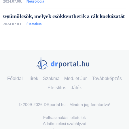
2024.07.09.
Neurológia
Gyümölcsök, melyek csökkenthetik a rák kockázatát
2024.07.03.
Életstílus
Főoldal
Hírek
Szakma
Med. et Jur.
Továbbképzés
Életstílus
Játék
© 2009-2026 DRportal.hu - Minden jog fenntartva!
Felhasználási feltételek
Adatkezelési szabályzat