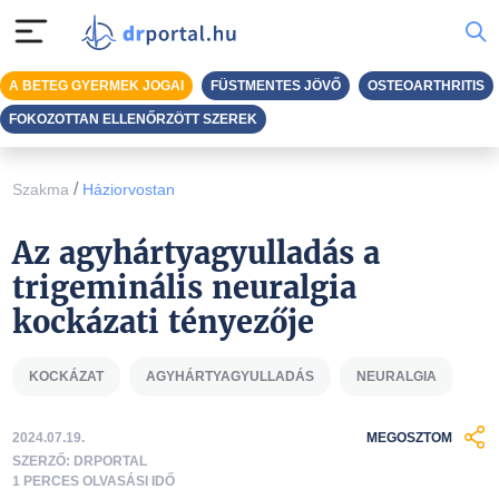
A BETEG GYERMEK JOGAI
FÜSTMENTES JÖVŐ
OSTEOARTHRITIS
FOKOZOTTAN ELLENŐRZÖTT SZEREK
/
Szakma
Háziorvostan
Az agyhártyagyulladás a
trigeminális neuralgia
kockázati tényezője
KOCKÁZAT
AGYHÁRTYAGYULLADÁS
NEURALGIA
2024.07.19.
MEGOSZTOM
SZERZŐ: DRPORTAL
1 PERCES OLVASÁSI IDŐ