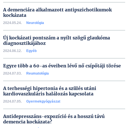
A demenciára alkalmazott antipszichotikumok
kockázata
2024.05.24.
Neurológia
Új kockázati pontszám a nyílt szögű glaukóma
diagnosztikájához
2024.06.12.
Egyéb
Egyre több a 60-as éveiben lévő nő csípőtáji törése
2024.07.03.
Reumatológia
A terhességi hipertonia és a szülés utáni
kardiovaszkuláris halálozás kapcsolata
2024.07.05.
Gyermekgyógyászat
Antidepresszáns-expozíció és a hosszú távú
demencia kockázata?