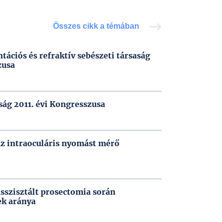
Összes cikk a témában
ációs és refraktív sebészeti társaság
zusa
ág 2011. évi Kongresszusa
az intraoculáris nyomást mérő
sszisztált prosectomia során
ek aránya