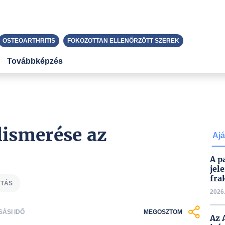
OSTEOARTHRITIS
FOKOZOTTAN ELLENŐRZÖTT SZEREK
Továbbképzés
lismerése az
Ajá
A p
jel
fra
ÁTÁS
2026.
SÁSI IDŐ
MEGOSZTOM
Az 