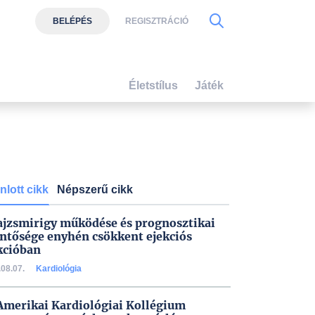
BELÉPÉS
REGISZTRÁCIÓ
Életstílus
Játék
nlott cikk
Népszerű cikk
ajzsmirigy működése és prognosztikai
entősége enyhén csökkent ejekciós
kcióban
08.07.
Kardiológia
Amerikai Kardiológiai Kollégium