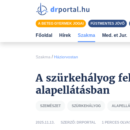
A BETEG GYERMEK JOGAI
FÜSTMENTES JÖVŐ
Főoldal
Hírek
Szakma
Med. et Jur.
/
Szakma
Háziorvostan
A szürkehályog fe
alapellátásban
SZEMÉSZET
SZÜRKEHÁLYOG
ALAPELL
2025.11.13.
SZERZŐ: DRPORTAL
1 PERCES OLVA