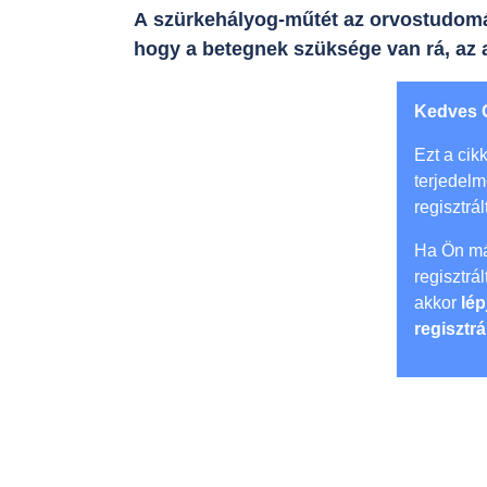
A szürkehályog-műtét az orvostudomán
hogy a betegnek szüksége van rá, az a
Kedves 
Ezt a cikk
terjedel
regisztrál
Ha Ön má
regisztrá
akkor
lép
regisztrá