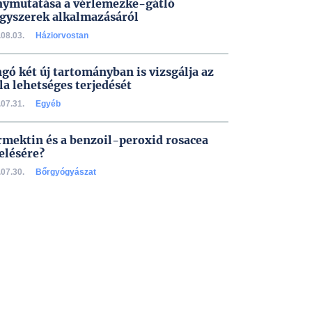
nymutatása a vérlemezke-gátló
gyszerek alkalmazásáról
08.03.
Háziorvostan
gó két új tartományban is vizsgálja az
la lehetséges terjedését
07.31.
Egyéb
rmektin és a benzoil-peroxid rosacea
elésére?
07.30.
Bőrgyógyászat