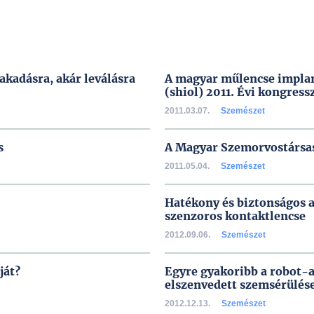
zakadásra, akár leválásra
A magyar műlencse implant
(shiol) 2011. Évi kongress
2011.03.07.
Szemészet
s
A Magyar Szemorvostársas
2011.05.04.
Szemészet
Hatékony és biztonságos 
szenzoros kontaktlencse
2012.09.06.
Szemészet
ját?
Egyre gyakoribb a robot-a
elszenvedett szemsérülés
2012.12.13.
Szemészet