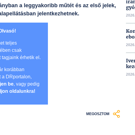
irá
yban a leggyakoribb műtét és az első jelek,
gyó
lapellátásban jelentkezhetnek.
2026.
Kon
Olvasó!
ebo
et teljes
2026.
mében csak
t tagjaink érhetik el.
Ive
kez
r korábban
2026.
lt a DRportalon,
jen be
, vagy pedig
ljon oldalunkra!
MEGOSZTOM