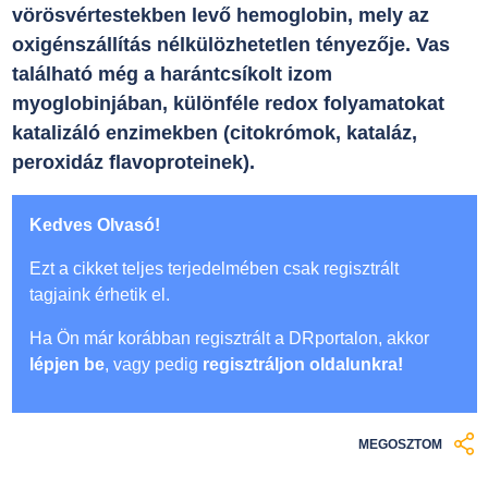
vörösvértestekben levő hemoglobin, mely az
oxigénszállítás nélkülözhetetlen tényezője. Vas
található még a harántcsíkolt izom
myoglobinjában, különféle redox folyamatokat
katalizáló enzimekben (citokrómok, kataláz,
peroxidáz flavoproteinek).
Kedves Olvasó!
Ezt a cikket teljes terjedelmében csak regisztrált
tagjaink érhetik el.
Ha Ön már korábban regisztrált a DRportalon, akkor
lépjen be
, vagy pedig
regisztráljon oldalunkra!
MEGOSZTOM