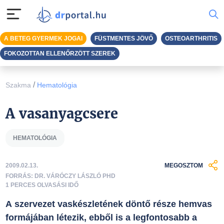
A BETEG GYERMEK JOGAI
FÜSTMENTES JÖVŐ
OSTEOARTHRITIS
FOKOZOTTAN ELLENŐRZÖTT SZEREK
/
Szakma
Hematológia
A vasanyagcsere
HEMATOLÓGIA
2009.02.13.
MEGOSZTOM
FORRÁS: DR. VÁRÓCZY LÁSZLÓ PHD
1 PERCES OLVASÁSI IDŐ
A szervezet vaskészletének döntő része hemvas
formájában létezik, ebből is a legfontosabb a