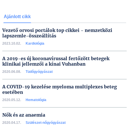
Ajánlott cikk
Vezető orvosi portálok top cikkei - nemzetközi
lapszemle-összeállítás
2023.10.02.
Kardiológia
A 2019-es új koronavírussal fertőzött betegek
klinikai jellemzői a kínai Vuhanban
2020.06.08.
Tüdőgyógyászat
A COVID-19 kezelése myeloma multiplexes beteg
esetében
2020.05.12.
Hematológia
Nők és az anaemia
2020.04.17.
Szülészet-nőgyógyászat