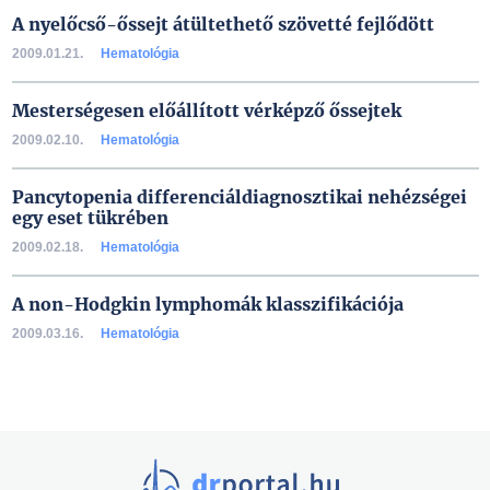
A nyelőcső-őssejt átültethető szövetté fejlődött
2009.01.21.
Hematológia
Mesterségesen előállított vérképző őssejtek
2009.02.10.
Hematológia
Pancytopenia differenciáldiagnosztikai nehézségei
egy eset tükrében
2009.02.18.
Hematológia
A non-Hodgkin lymphomák klasszifikációja
2009.03.16.
Hematológia