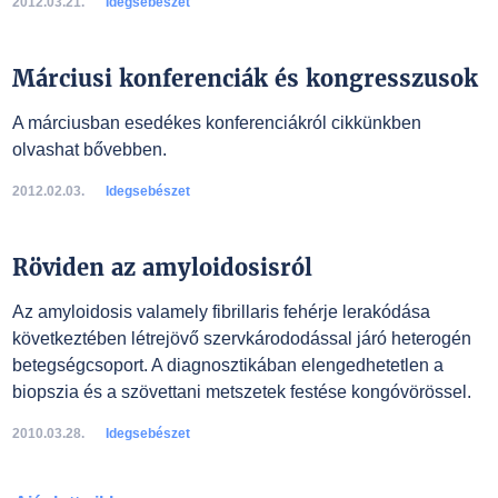
2012.03.21.
Idegsebészet
Márciusi konferenciák és kongresszusok
A márciusban esedékes konferenciákról cikkünkben
olvashat bővebben.
2012.02.03.
Idegsebészet
Röviden az amyloidosisról
Az amyloidosis valamely fibrillaris fehérje lerakódása
következtében létrejövő szervkárododással járó heterogén
betegségcsoport. A diagnosztikában elengedhetetlen a
biopszia és a szövettani metszetek festése kongóvörössel.
2010.03.28.
Idegsebészet