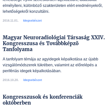
elmélyíteni, különböző szakterületen elért eredményekről,
lehetőségekről konzultálni.
2016.11.01.
Idegsebészet
Magyar Neuroradiológiai Társaság XXIV.
Kongresszusa és Továbbképzõ
Tanfolyama
A tanfolyam témája az agyidegek képalkotása az újabb
vizsgálómódszerek tükrében, valamint az előrelépés a
perifériás idegek képalkotásában.
2016.10.20.
Idegsebészet
Kongresszusok és konferenciák
októberben