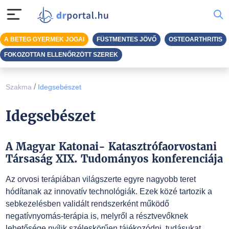
A BETEG GYERMEK JOGAI
FÜSTMENTES JÖVŐ
OSTEOARTHRITIS
FOKOZOTTAN ELLENŐRZÖTT SZEREK
/
Szakma
Idegsebészet
Idegsebészet
A Magyar Katonai- Katasztrófaorvostani
Társaság XIX. Tudományos konferenciája
Az orvosi terápiában világszerte egyre nagyobb teret
hódítanak az innovatív technológiák. Ezek közé tartozik a
sebkezelésben validált rendszerként működő
negatívnyomás-terápia is, melyről a résztvevőknek
lehetősége nyílik széleskörűen tájékozódni, tudásukat