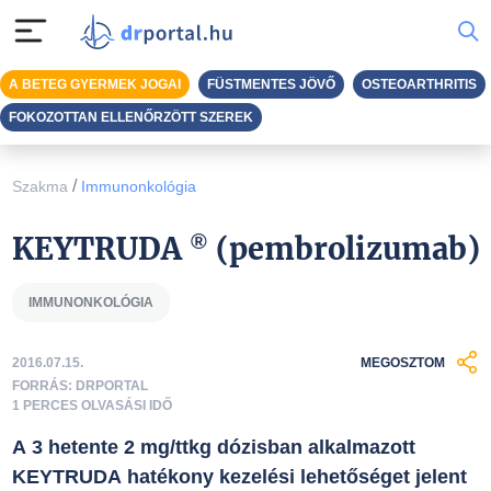
A BETEG GYERMEK JOGAI
FÜSTMENTES JÖVŐ
OSTEOARTHRITIS
FOKOZOTTAN ELLENŐRZÖTT SZEREK
/
Szakma
Immunonkológia
®
KEYTRUDA
(pembrolizumab)
IMMUNONKOLÓGIA
2016.07.15.
MEGOSZTOM
FORRÁS: DRPORTAL
1 PERCES OLVASÁSI IDŐ
A 3 hetente 2 mg/ttkg dózisban alkalmazott
KEYTRUDA hatékony kezelési lehetőséget jelent