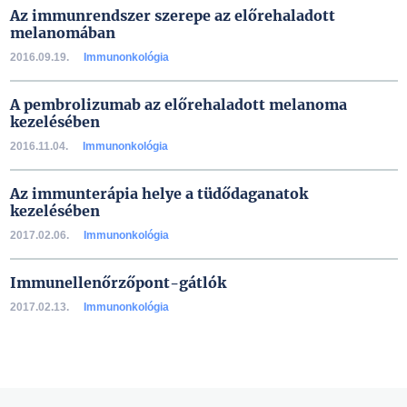
Az immunrendszer szerepe az előrehaladott
melanomában
2016.09.19.
Immunonkológia
A pembrolizumab az előrehaladott melanoma
kezelésében
2016.11.04.
Immunonkológia
Az immunterápia helye a tüdődaganatok
kezelésében
2017.02.06.
Immunonkológia
Immunellenőrzőpont-gátlók
2017.02.13.
Immunonkológia