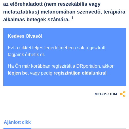
az előrehaladott (nem reszekábilis vagy
metasztatikus) melanomában szenvedő, terápiára
1
alkalmas betegek számára.
Kedves Olvasó!
Ezt a cikket teljes terjedelmében csak regisztrált
tagjaink érhetik el.
Ha Ön már korábban regisztrált a DRportalon, akkor
lépjen be
, vagy pedig
regisztráljon oldalunkra!
MEGOSZTOM
Ajánlott cikk