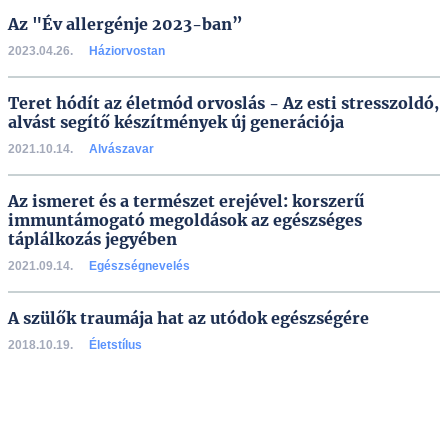
Az "Év allergénje 2023-ban”
2023.04.26.
Háziorvostan
Teret hódít az életmód orvoslás - Az esti stresszoldó,
alvást segítő készítmények új generációja
2021.10.14.
Alvászavar
Az ismeret és a természet erejével: korszerű
immuntámogató megoldások az egészséges
táplálkozás jegyében
2021.09.14.
Egészségnevelés
A szülők traumája hat az utódok egészségére
2018.10.19.
Életstílus