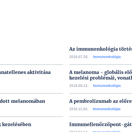
Az immunonkológia törté
2016.07.30.
Immunonkológia
natellenes aktivitása
A melanoma - globális el
kezelési problémái, vonat
2016.09.12.
Immunonkológia
adott melanomában
A pembrolizumab az előr
2016.11.04.
Immunonkológia
 kezelésében
Immunellenőrzőpont-gát