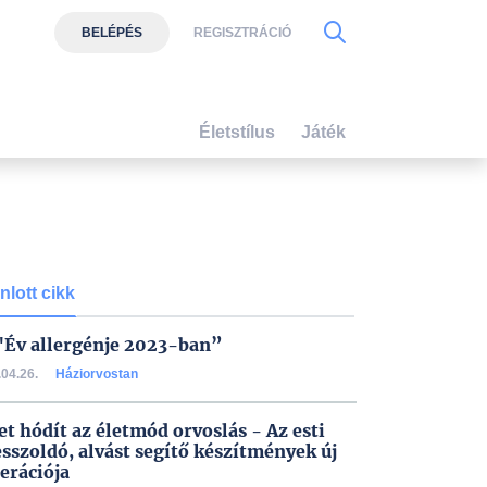
BELÉPÉS
REGISZTRÁCIÓ
Életstílus
Játék
nlott cikk
"Év allergénje 2023-ban”
04.26.
Háziorvostan
et hódít az életmód orvoslás - Az esti
esszoldó, alvást segítő készítmények új
erációja