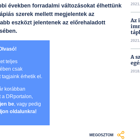
2021.
óbbi években forradalmi változásokat élhettünk
piás szerek mellett megjelentek az
Az 
abb eszközt jelentenek az előrehaladott
imm
sében.
táp
2021.
Olvasó!
A s
et teljes
egé
mében csak
2018.
t tagjaink érhetik el.
r korábban
lt a DRportalon,
jen be
, vagy pedig
ljon oldalunkra!
MEGOSZTOM