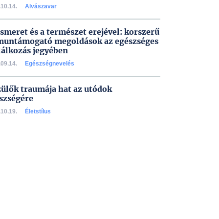
10.14.
Alvászavar
ismeret és a természet erejével: korszerű
untámogató megoldások az egészséges
lálkozás jegyében
09.14.
Egészségnevelés
zülők traumája hat az utódok
szségére
10.19.
Életstílus