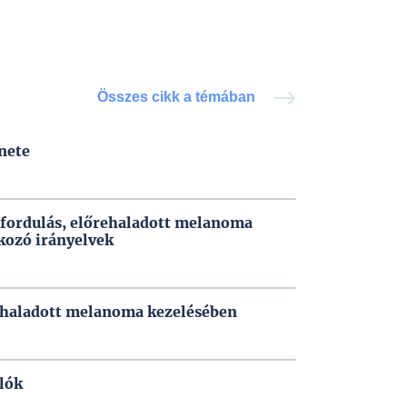
Összes cikk a témában
nete
őfordulás, előrehaladott melanoma
kozó irányelvek
ehaladott melanoma kezelésében
lók