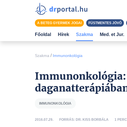
A BETEG GYERMEK JOGAI
FÜSTMENTES JÖVŐ
Főoldal
Hírek
Szakma
Med. et Jur.
/
Szakma
Immunonkológia
Immunonkológia: 
daganatterápiába
IMMUNONKOLÓGIA
2016.07.29.
FORRÁS: DR. KISS BORBÁLA
1 PER