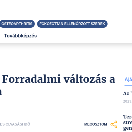
OSTEOARTHRITIS
FOKOZOTTAN ELLENŐRZÖTT SZEREK
Továbbképzés
Forradalmi változás a
Ajá
n
Az 
2023.
Ter
str
CES OLVASÁSI IDŐ
MEGOSZTOM
gen