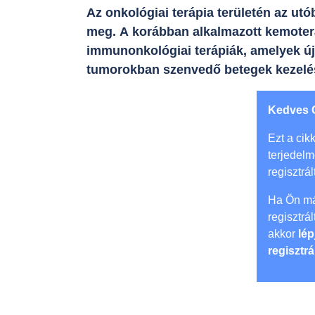
Az onkológiai terápia területén az ut
meg. A korábban alkalmazott kemoterá
immunonkológiai terápiák, amelyek új
tumorokban szenvedő betegek kezelé
Kedves 
Ezt a cikk
terjedel
regisztrál
Ha Ön má
regisztrá
akkor
lép
regisztrá