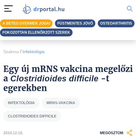
A BETEG GYERMEK JOGAI
FÜSTMENTES JÖVŐ
OSTEOARTHRITIS
FOKOZOTTAN ELLENŐRZÖTT SZEREK
/
Szakma
Infektológia
Egy új mRNS vakcina megelőzi
a
-t
Clostridioides difficile
egerekben
INFEKTOLÓGIA
MRNS-VAKCINA
CLOSTRIDIOIDES DIFFICILE
2024.12.18.
MEGOSZTOM