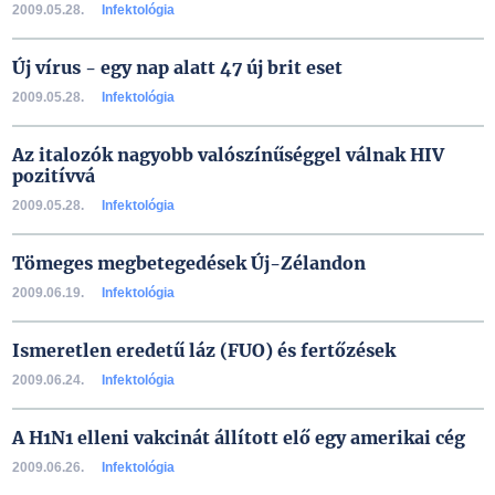
2009.05.28.
Infektológia
Új vírus - egy nap alatt 47 új brit eset
2009.05.28.
Infektológia
Az italozók nagyobb valószínűséggel válnak HIV
pozitívvá
2009.05.28.
Infektológia
Tömeges megbetegedések Új-Zélandon
2009.06.19.
Infektológia
Ismeretlen eredetű láz (FUO) és fertőzések
2009.06.24.
Infektológia
A H1N1 elleni vakcinát állított elő egy amerikai cég
2009.06.26.
Infektológia