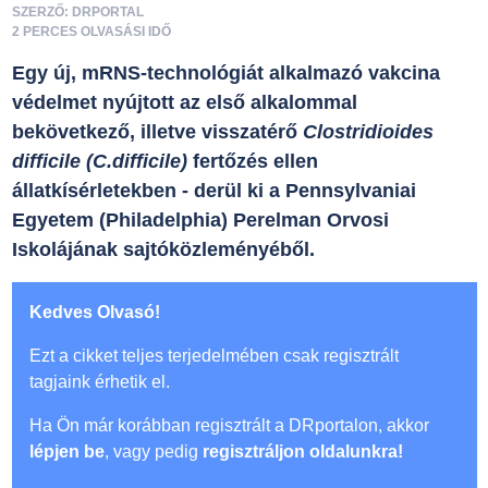
SZERZŐ: DRPORTAL
2 PERCES OLVASÁSI IDŐ
Egy új, mRNS-technológiát alkalmazó vakcina
védelmet nyújtott az első alkalommal
bekövetkező, illetve visszatérő
Clostridioides
difficile (C.difficile)
fertőzés ellen
állatkísérletekben - derül ki a Pennsylvaniai
Egyetem (Philadelphia) Perelman Orvosi
Iskolájának sajtóközleményéből.
Kedves Olvasó!
Ezt a cikket teljes terjedelmében csak regisztrált
tagjaink érhetik el.
Ha Ön már korábban regisztrált a DRportalon, akkor
lépjen be
, vagy pedig
regisztráljon oldalunkra!