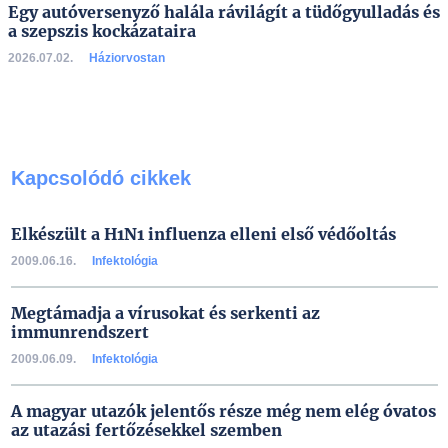
Egy autóversenyző halála rávilágít a tüdőgyulladás és
a szepszis kockázataira
2026.07.02.
Háziorvostan
Kapcsolódó cikkek
Elkészült a H1N1 influenza elleni első védőoltás
2009.06.16.
Infektológia
Megtámadja a vírusokat és serkenti az
immunrendszert
2009.06.09.
Infektológia
A magyar utazók jelentős része még nem elég óvatos
az utazási fertőzésekkel szemben