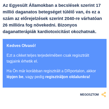
Az Egyesült Államokban a becslések szerint 17
millió daganatos betegséget túlélő van, és ez a
szám az előrejelzések szerint 2040-re várhatóan
26 millióra fog növekedni. Bizonyos
daganatterápiák kardiotoxicitást okozhatnak.
Kedves Olvasó!
Ezt a cikket teljes terjedelmében csak regisztrált
tagjaink érhetik el.
Ha Ön már korábban regisztrált a DRportalon, akkor
lépjen be
, vagy pedig
regisztráljon oldalunkra!
MEGOSZTOM