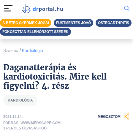
A BETEG GYERMEK JOGAI
FÜSTMENTES JÖVŐ
OSTEOARTHRITIS
FOKOZOTTAN ELLENŐRZÖTT SZEREK
/
Szakma
Kardiológia
Daganatterápia és
kardiotoxicitás. Mire kell
figyelni? 4. rész
KARDIOLÓGIA
2021.12.14.
MEGOSZTOM
FORRÁS: WWW.MEDSCAPE.COM
1 PERCES OLVASÁSI IDŐ