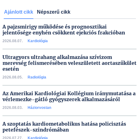
Ajánlott cikk
Népszerű cikk
A pajzsmirigy működése és prognosztikai
jelentősége enyhén csökkent ejekciós frakcióban
2026.08.07.
Kardiológia
Ultragyors ultrahang alkalmazása szívizom
merevség felismerésében veleszületett aortaszűkület
esetén
2026.08.05.
Radiológia
Az Amerikai Kardiológiai Kollégium iránymutatása a
vérlemezke-gátló gyógyszerek alkalmazásáról
2026.08.03.
Háziorvostan
A szoptatás kardiometabolikus hatása policisztás
petefészek-szindrómában
2026.07.27.
Kardiológia