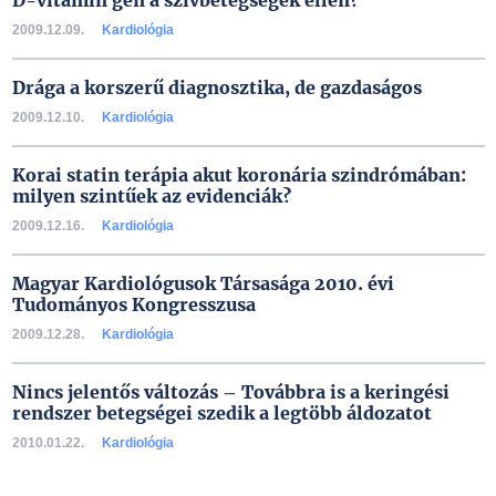
D-vitamin gén a szívbetegségek ellen?
2009.12.09.
Kardiológia
Drága a korszerű diagnosztika, de gazdaságos
2009.12.10.
Kardiológia
Korai statin terápia akut koronária szindrómában:
milyen szintűek az evidenciák?
2009.12.16.
Kardiológia
Magyar Kardiológusok Társasága 2010. évi
Tudományos Kongresszusa
2009.12.28.
Kardiológia
Nincs jelentős változás – Továbbra is a keringési
rendszer betegségei szedik a legtöbb áldozatot
2010.01.22.
Kardiológia