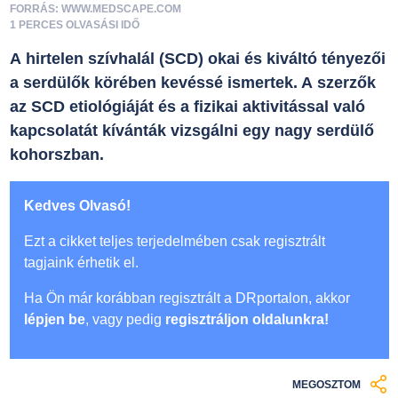
FORRÁS: WWW.MEDSCAPE.COM
1 PERCES OLVASÁSI IDŐ
A hirtelen szívhalál (SCD) okai és kiváltó tényezői
a serdülők körében kevéssé ismertek. A szerzők
az SCD etiológiáját és a fizikai aktivitással való
kapcsolatát kívánták vizsgálni egy nagy serdülő
kohorszban.
Kedves Olvasó!
Ezt a cikket teljes terjedelmében csak regisztrált
tagjaink érhetik el.
Ha Ön már korábban regisztrált a DRportalon, akkor
lépjen be
, vagy pedig
regisztráljon oldalunkra!
MEGOSZTOM