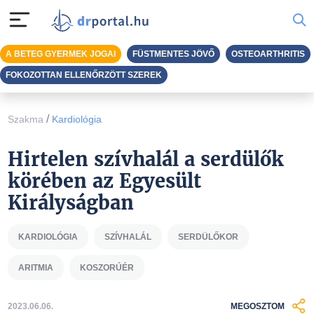
A BETEG GYERMEK JOGAI
FÜSTMENTES JÖVŐ
OSTEOARTHRITIS
FOKOZOTTAN ELLENŐRZÖTT SZEREK
/
Szakma
Kardiológia
Hirtelen szívhalál a serdülők
körében az Egyesült
Királyságban
KARDIOLÓGIA
SZÍVHALÁL
SERDÜLŐKOR
ARITMIA
KOSZORÚÉR
2023.06.06.
MEGOSZTOM