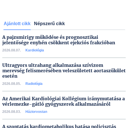
Ajánlott cikk
Népszerű cikk
A pajzsmirigy működése és prognosztikai
jelentősége enyhén csökkent ejekciós frakcióban
2026.08.07.
Kardiológia
Ultragyors ultrahang alkalmazása szívizom
merevség felismerésében veleszületett aortaszűkület
esetén
2026.08.05.
Radiológia
Az Amerikai Kardiológiai Kollégium iránymutatása a
vérlemezke-gátló gyógyszerek alkalmazásáról
2026.08.03.
Háziorvostan
A szoptatás kardiometabolikus hatása policisztás