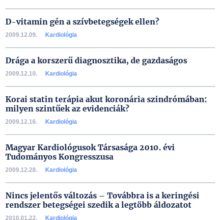
D-vitamin gén a szívbetegségek ellen?
2009.12.09.
Kardiológia
Drága a korszerű diagnosztika, de gazdaságos
2009.12.10.
Kardiológia
Korai statin terápia akut koronária szindrómában:
milyen szintűek az evidenciák?
2009.12.16.
Kardiológia
Magyar Kardiológusok Társasága 2010. évi
Tudományos Kongresszusa
2009.12.28.
Kardiológia
Nincs jelentős változás – Továbbra is a keringési
rendszer betegségei szedik a legtöbb áldozatot
2010.01.22.
Kardiológia