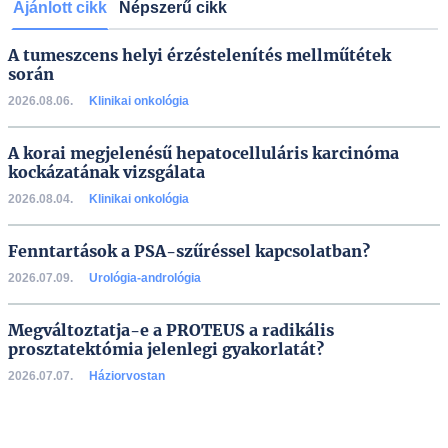
Ajánlott cikk
Népszerű cikk
A tumeszcens helyi érzéstelenítés mellműtétek
során
2026.08.06.
Klinikai onkológia
A korai megjelenésű hepatocelluláris karcinóma
kockázatának vizsgálata
2026.08.04.
Klinikai onkológia
Fenntartások a PSA-szűréssel kapcsolatban?
2026.07.09.
Urológia-andrológia
Megváltoztatja-e a PROTEUS a radikális
prosztatektómia jelenlegi gyakorlatát?
2026.07.07.
Háziorvostan