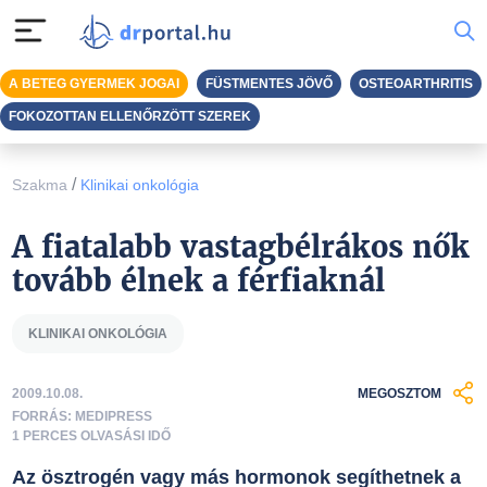
A BETEG GYERMEK JOGAI
FÜSTMENTES JÖVŐ
OSTEOARTHRITIS
FOKOZOTTAN ELLENŐRZÖTT SZEREK
/
Szakma
Klinikai onkológia
A fiatalabb vastagbélrákos nők
tovább élnek a férfiaknál
KLINIKAI ONKOLÓGIA
2009.10.08.
MEGOSZTOM
FORRÁS: MEDIPRESS
1 PERCES OLVASÁSI IDŐ
Az ösztrogén vagy más hormonok segíthetnek a