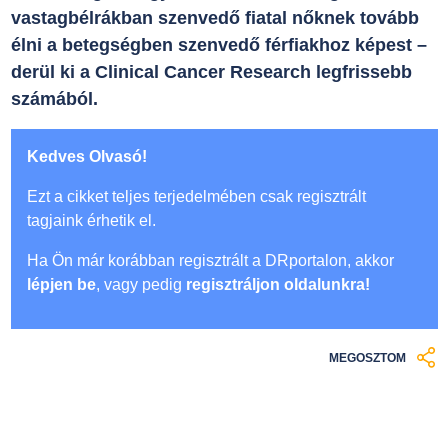
vastagbélrákban szenvedő fiatal nőknek tovább
élni a betegségben szenvedő férfiakhoz képest –
derül ki a Clinical Cancer Research legfrissebb
számából.
Kedves Olvasó!
Ezt a cikket teljes terjedelmében csak regisztrált
tagjaink érhetik el.
Ha Ön már korábban regisztrált a DRportalon, akkor
lépjen be
, vagy pedig
regisztráljon oldalunkra!
MEGOSZTOM