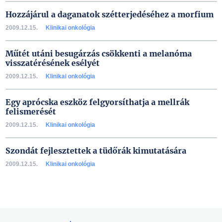
Hozzájárul a daganatok szétterjedéséhez a morfium
2009.12.15.
Klinikai onkológia
Műtét utáni besugárzás csökkenti a melanóma
visszatérésének esélyét
2009.12.15.
Klinikai onkológia
Egy aprócska eszköz felgyorsíthatja a mellrák
felismerését
2009.12.15.
Klinikai onkológia
Szondát fejlesztettek a tüdőrák kimutatására
2009.12.15.
Klinikai onkológia