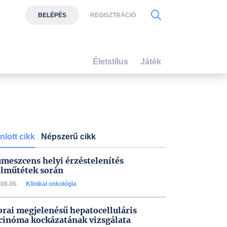
BELÉPÉS
REGISZTRÁCIÓ
Életstílus
Játék
nlott cikk
Népszerű cikk
umeszcens helyi érzéstelenítés
lműtétek során
08.06.
Klinikai onkológia
orai megjelenésű hepatocelluláris
cinóma kockázatának vizsgálata