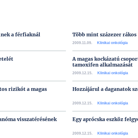
lnek a férfiaknál
Több mint százezer rákos 
2009.11.09.
Klinikai onkológia
etelét
A magas kockázatú csoport
tamoxifen alkalmazását
2009.12.15.
Klinikai onkológia
os rizikót a magas
Hozzájárul a daganatok s
2009.12.15.
Klinikai onkológia
lanóma visszatérésének
Egy aprócska eszköz felgy
2009.12.15.
Klinikai onkológia