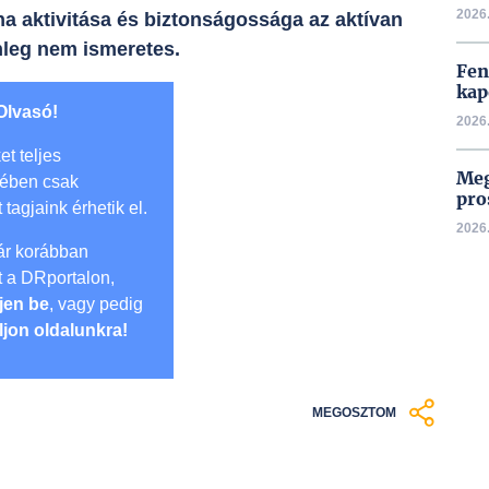
2026.
 aktivitása és biztonságossága az aktívan
nleg nem ismeretes.
Fen
kap
Olvasó!
2026.
et teljes
Meg
mében csak
pro
t tagjaink érhetik el.
2026.
r korábban
lt a DRportalon,
jen be
, vagy pedig
ljon oldalunkra!
MEGOSZTOM