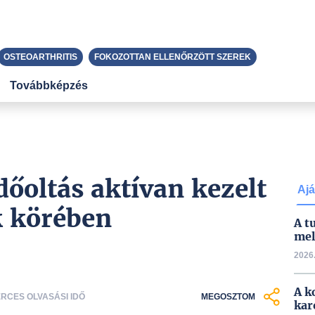
OSTEOARTHRITIS
FOKOZOTTAN ELLENŐRZÖTT SZEREK
Továbbképzés
dőoltás aktívan kezelt
Ajá
k körében
A t
mel
2026.
A k
PERCES OLVASÁSI IDŐ
MEGOSZTOM
kar