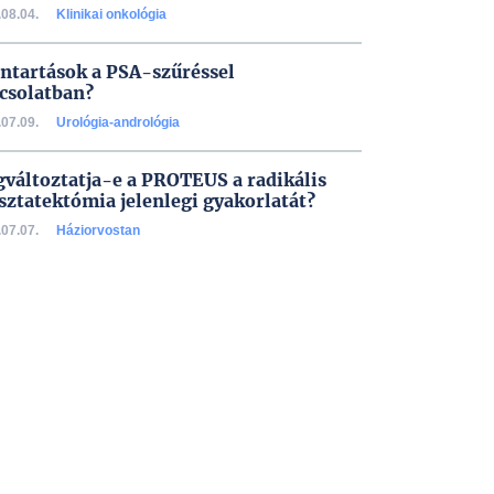
08.04.
Klinikai onkológia
ntartások a PSA-szűréssel
csolatban?
07.09.
Urológia-andrológia
változtatja-e a PROTEUS a radikális
sztatektómia jelenlegi gyakorlatát?
07.07.
Háziorvostan