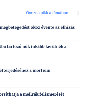
Összes cikk a témában
megbetegedést okoz évente az elhízás
ba tartozó nők inkább kerülnék a
zétterjedéséhez a morfium
orsíthatja a mellrák felismerését