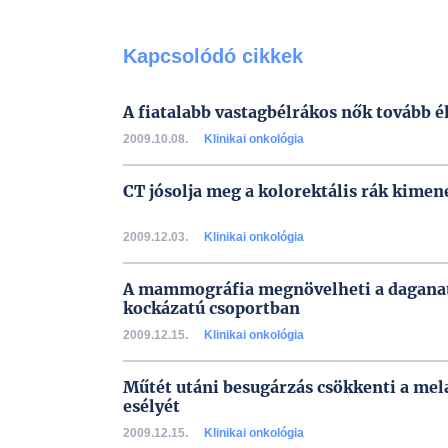
Kapcsolódó cikkek
A fiatalabb vastagbélrákos nők tovább é
2009.10.08.
Klinikai onkológia
CT jósolja meg a kolorektális rák kimen
2009.12.03.
Klinikai onkológia
A mammográfia megnövelheti a daganat
kockázatú csoportban
2009.12.15.
Klinikai onkológia
Műtét utáni besugárzás csökkenti a me
esélyét
2009.12.15.
Klinikai onkológia