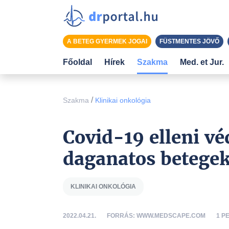
A BETEG GYERMEK JOGAI
FÜSTMENTES JÖVŐ
Főoldal
Hírek
Szakma
Med. et Jur.
/
Szakma
Klinikai onkológia
Covid-19 elleni vé
daganatos betege
KLINIKAI ONKOLÓGIA
2022.04.21.
FORRÁS: WWW.MEDSCAPE.COM
1 