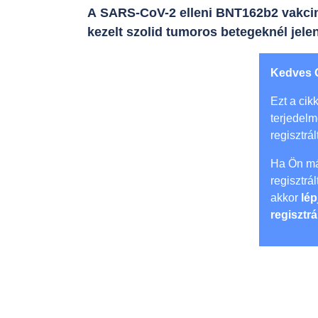
A SARS-CoV-2 elleni BNT162b2 vakcina
kezelt szolid tumoros betegeknél jele
Kedves 
Ezt a cikk
terjedel
regisztrál
Ha Ön má
regisztrá
akkor
lép
regisztrá