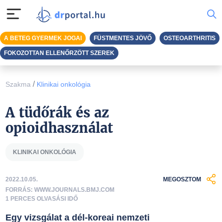
A BETEG GYERMEK JOGAI
FÜSTMENTES JÖVŐ
OSTEOARTHRITIS
FOKOZOTTAN ELLENŐRZÖTT SZEREK
/
Szakma
Klinikai onkológia
A tüdőrák és az
opioidhasználat
KLINIKAI ONKOLÓGIA
2022.10.05.
MEGOSZTOM
FORRÁS: WWW.JOURNALS.BMJ.COM
1 PERCES OLVASÁSI IDŐ
Egy vizsgálat a dél-koreai nemzeti