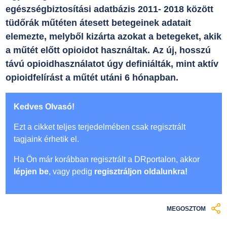
egészségbiztosítási adatbázis 2011- 2018 között
tüdőrák műtéten átesett betegeinek adatait
elemezte, melyből kizárta azokat a betegeket, akik
a műtét előtt opioidot használtak. Az új, hosszú
távú opioidhasználatot úgy definiálták, mint aktív
opioidfelírást a műtét utáni 6 hónapban.
Kedves Olvasó!
Ezt a cikket teljes terjedelmében csak regisztrált
tagjaink érhetik el.
Ha Ön már korábban regisztrált a DRportalon, akkor
lépjen be
, vagy pedig
regisztráljon oldalunkra!
MEGOSZTOM