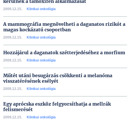
kerülnék a tamoxifen alkalmazását
2009.12.15.
Klinikai onkológia
A mammográfia megnövelheti a daganatos rizikót a
magas kockázatú csoportban
2009.12.15.
Klinikai onkológia
Hozzájárul a daganatok szétterjedéséhez a morfium
2009.12.15.
Klinikai onkológia
Műtét utáni besugárzás csökkenti a melanóma
visszatérésének esélyét
2009.12.15.
Klinikai onkológia
Egy aprócska eszköz felgyorsíthatja a mellrák
felismerését
2009.12.15.
Klinikai onkológia