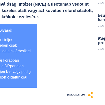
2026.
válósági Intézet (NICE) a tisotumab vedotint
 kezelés alatt vagy azt követően előrehaladott,
Fen
akrákok kezelésére.
kap
2026.
Olvasó!
Meg
et teljes
pro
mében csak
2026.
t tagjaink érhetik el.
r korábban
lt a DRportalon,
jen be
, vagy pedig
ljon oldalunkra!
MEGOSZTOM