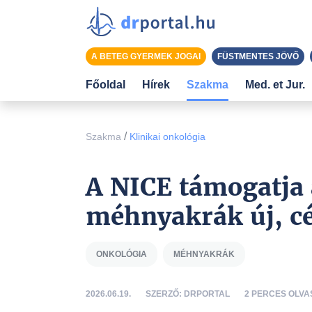
A BETEG GYERMEK JOGAI
FÜSTMENTES JÖVŐ
Főoldal
Hírek
Szakma
Med. et Jur.
/
Szakma
Klinikai onkológia
A NICE támogatja 
méhnyakrák új, cél
ONKOLÓGIA
MÉHNYAKRÁK
2026.06.19.
SZERZŐ: DRPORTAL
2 PERCES OLVA