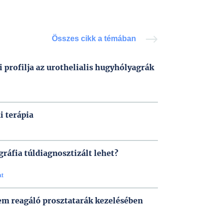
Összes cikk a témában
 profilja az urothelialis hugyhólyagrák
i terápia
áfia túldiagnosztizált lehet?
at
nem reagáló prosztatarák kezelésében