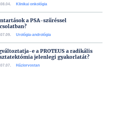
08.04.
Klinikai onkológia
ntartások a PSA-szűréssel
csolatban?
07.09.
Urológia-andrológia
változtatja-e a PROTEUS a radikális
sztatektómia jelenlegi gyakorlatát?
07.07.
Háziorvostan