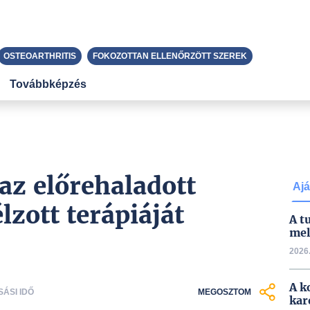
OSTEOARTHRITIS
FOKOZOTTAN ELLENŐRZÖTT SZEREK
Továbbképzés
az előrehaladott
Ajá
zott terápiáját
A t
mel
2026.
A k
SÁSI IDŐ
MEGOSZTOM
kar