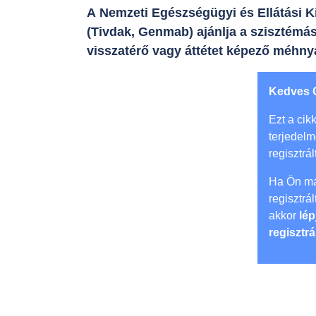
A Nemzeti Egészségügyi és Ellátási Ki
(Tivdak, Genmab) ajánlja a szisztémás
visszatérő vagy áttétet képező méhny
Kedves 
Ezt a cikk
terjedel
regisztrál
Ha Ön má
regisztrá
akkor
lép
regisztrá