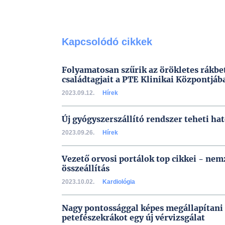
Kapcsolódó cikkek
Folyamatosan szűrik az örökletes rákb
családtagjait a PTE Klinikai Központjáb
2023.09.12.
Hírek
Új gyógyszerszállító rendszer teheti ha
2023.09.26.
Hírek
Vezető orvosi portálok top cikkei - ne
összeállítás
2023.10.02.
Kardiológia
Nagy pontossággal képes megállapítani 
petefészekrákot egy új vérvizsgálat