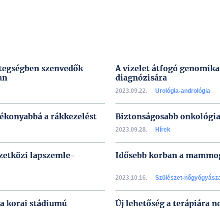
etegségben szenvedők
A vizelet átfogó genomikai
an
diagnózisára
2023.09.22.
Urológia-andrológia
tékonyabbá a rákkezelést
Biztonságosabb onkológia
2023.09.28.
Hírek
mzetközi lapszemle-
Idősebb korban a mammogr
2023.10.16.
Szülészet-nőgyógyász
a korai stádiumú
Új lehetőség a terápiára 