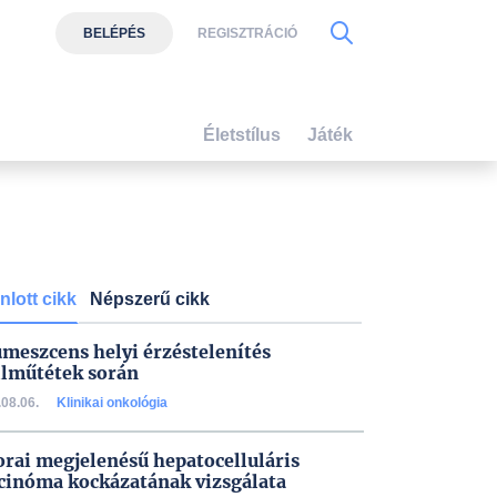
BELÉPÉS
REGISZTRÁCIÓ
Életstílus
Játék
nlott cikk
Népszerű cikk
umeszcens helyi érzéstelenítés
lműtétek során
08.06.
Klinikai onkológia
orai megjelenésű hepatocelluláris
cinóma kockázatának vizsgálata