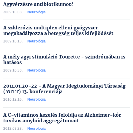
Agyvérzésre antibiotikumot?
2009.10.08.
Neurológia
A szklerózis multiplex elleni gyógyszer
megakadályozza a betegség teljes kifejlődését
2009.10.13.
Neurológia
A mély agyi stimuláció Tourette - szindrómában is
hatásos
2009.10.30.
Neurológia
2011.01.20-22 - A Magyar Idegtudományi Társaság
(MITT) 13. konferenciája
2010.12.16.
Neurológia
A C-vitaminos kezelés feloldja az Alzheimer-kór
toxikus amyloid aggregátumait
2012.03.28.
Neurológia