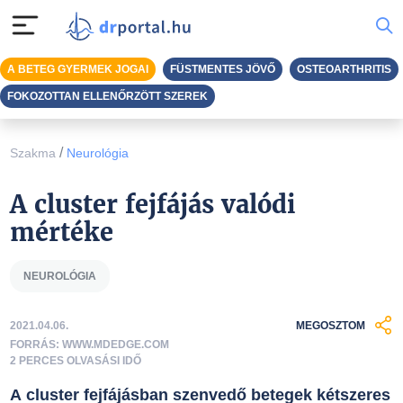
A BETEG GYERMEK JOGAI
FÜSTMENTES JÖVŐ
OSTEOARTHRITIS
FOKOZOTTAN ELLENŐRZÖTT SZEREK
/
Szakma
Neurológia
A cluster fejfájás valódi
mértéke
NEUROLÓGIA
2021.04.06.
MEGOSZTOM
FORRÁS: WWW.MDEDGE.COM
2 PERCES OLVASÁSI IDŐ
A cluster fejfájásban szenvedő betegek kétszeres