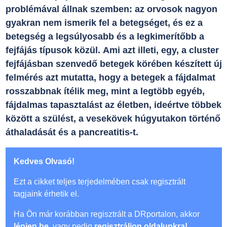
problémával állnak szemben: az orvosok nagyon
gyakran nem ismerik fel a betegséget, és ez a
betegség a legsúlyosabb és a legkimerítőbb a
fejfájás típusok közül. Ami azt illeti, egy, a cluster
fejfájásban szenvedő betegek körében készített új
felmérés azt mutatta, hogy a betegek a fájdalmat
rosszabbnak ítélik meg, mint a legtöbb egyéb,
fájdalmas tapasztalást az életben, ideértve többek
között a szülést, a vesekövek húgyutakon történő
áthaladását és a pancreatitis-t.
Kedves Olvasó!
Ezt a cikket teljes terjedelmében csak regisztrált
tagjaink érhetik el.
Ha Ön már korábban regisztrált a DRportalon, akkor
lépjen be
, vagy pedig
regisztráljon oldalunkra!