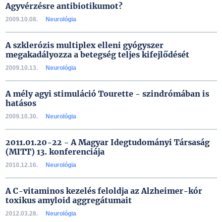
Agyvérzésre antibiotikumot?
2009.10.08.
Neurológia
A szklerózis multiplex elleni gyógyszer
megakadályozza a betegség teljes kifejlődését
2009.10.13.
Neurológia
A mély agyi stimuláció Tourette - szindrómában is
hatásos
2009.10.30.
Neurológia
2011.01.20-22 - A Magyar Idegtudományi Társaság
(MITT) 13. konferenciája
2010.12.16.
Neurológia
A C-vitaminos kezelés feloldja az Alzheimer-kór
toxikus amyloid aggregátumait
2012.03.28.
Neurológia