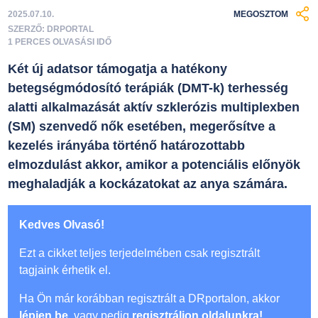
2025.07.10.
MEGOSZTOM
SZERZŐ: DRPORTAL
1 PERCES OLVASÁSI IDŐ
Két új adatsor támogatja a hatékony
betegségmódosító terápiák (DMT-k) terhesség
alatti alkalmazását aktív szklerózis multiplexben
(SM) szenvedő nők esetében, megerősítve a
kezelés irányába történő határozottabb
elmozdulást akkor, amikor a potenciális előnyök
meghaladják a kockázatokat az anya számára.
Kedves Olvasó!
Ezt a cikket teljes terjedelmében csak regisztrált
tagjaink érhetik el.
Ha Ön már korábban regisztrált a DRportalon, akkor
lépjen be
, vagy pedig
regisztráljon oldalunkra!