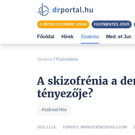
A BETEG GYERMEK JOGAI
FÜSTMENTES JÖVŐ
Főoldal
Hírek
Szakma
Med. et Jur.
/
Szakma
Pszichiátria
A skizofrénia a d
tényezője?
PSZICHIÁTRIA
2022.12.15.
FORRÁS: WWW.SCIENCEDAILY.COM