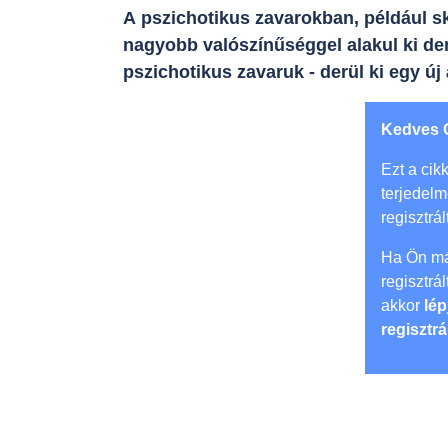
A pszichotikus zavarokban, például s
nagyobb valószínűséggel alakul ki de
pszichotikus zavaruk - derül ki egy új 
Kedves 
Ezt a cikk
terjedel
regisztrál
Ha Ön má
regisztrá
akkor
lép
regisztrá