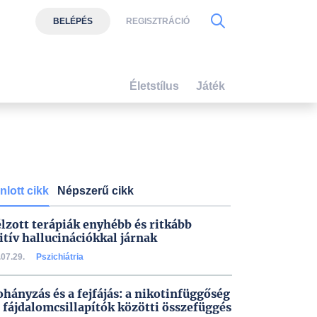
BELÉPÉS
REGISZTRÁCIÓ
Életstílus
Játék
nlott cikk
Népszerű cikk
élzott terápiák enyhébb és ritkább
itív hallucinációkkal járnak
07.29.
Pszichiátria
ohányzás és a fejfájás: a nikotinfüggőség
a fájdalomcsillapítók közötti összefüggés