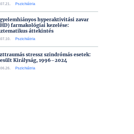
07.21.
Pszichiátria
igyelemhiányos hyperaktivitási zavar
HD) farmakológiai kezelése:
sztematikus áttekintés
07.10.
Pszichiátria
zttraumás stressz szindrómás esetek:
esült Királyság, 1996–2024
06.26.
Pszichiátria