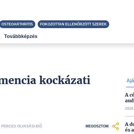
OSTEOARTHRITIS
FOKOZOTTAN ELLENŐRZÖTT SZEREK
Továbbképzés
emencia kockázati
Ajá
A c
aud
2026.
A d
1 PERCES OLVASÁSI IDŐ
MEGOSZTOM
és 