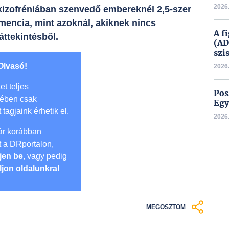
2026.
kizofréniában szenvedő embereknél 2,5-szer
mencia, mint azoknál, akiknek nincs
A f
áttekintésből.
(AD
szi
Olvasó!
2026.
et teljes
Pos
mében csak
Egy
t tagjaink érhetik el.
2026.
r korábban
lt a DRportalon,
jen be
, vagy pedig
ljon oldalunkra!
MEGOSZTOM