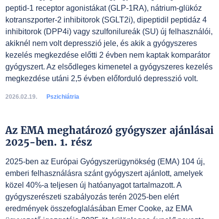
peptid-1 receptor agonistákat (GLP-1RA), nátrium-glükóz
kotranszporter-2 inhibitorok (SGLT2i), dipeptidil peptidáz 4
inhibitorok (DPP4i) vagy szulfonilureák (SU) új felhasználói,
akiknél nem volt depresszió jele, és akik a gyógyszeres
kezelés megkezdése előtti 2 évben nem kaptak komparátor
gyógyszert. Az elsődleges kimenetel a gyógyszeres kezelés
megkezdése utáni 2,5 évben előforduló depresszió volt.
2026.02.19.
Pszichiátria
Az EMA meghatározó gyógyszer ajánlásai
2025-ben. 1. rész
2025-ben az Európai Gyógyszerügynökség (EMA) 104 új,
emberi felhasználásra szánt gyógyszert ajánlott, amelyek
közel 40%-a teljesen új hatóanyagot tartalmazott. A
gyógyszerészeti szabályozás terén 2025-ben elért
eredmények összefoglalásában Emer Cooke, az EMA