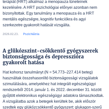
terápiát (HRT) alkalmaz a menopauza tüneteinek
kezelésére. A HRT pszichológiai előnyei azonban nem
bizonyítottak. Egy tanulmány a menopauza és a HRT
mentális egészségre, kognitív funkciókra és agyi
szerkezetre gyakorolt hatását vizsgálta.
2026.02.23.
Pszichiátria
A glükózszint-csökkentő gyógyszerek
biztonságossága és depresszióra
gyakorolt hatása
Hat kohorsz tanulmányt (N = 54.773–227.414 beteg)
használtak összehasonlító biztonságossági vizsgálatok
szimulálására, amelyekhez hat integrált egészségügyi
rendszerből 2014. január 1. és 2022. december 31. között
gyűjtött elektronikus egészségügyi adatokra támaszkodtak.
A vizsgálatba azok a betegek kerültek be, akik először
szedtek egy glükózcsökkentő gyógyszert: glukagon-szerű