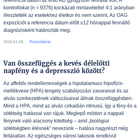
referencia dátum az első AD gyógyszer felírása volt. A
kontrollokat (n = 9376) kockázati mintavétellel 4:1 arányban
illesztették az esetekhez életkor és nem szerint. Az OAG
expozíciót a referencia dátum előtt ≥12 hónappal fennálló
diagnózisként határozták meg.
2026.01.29.
Pszichiátria
Van összefüggés a kevés délelőtti
napfény és a depresszió között?
Az affektív rendellenességek a hipotalamusz-hipofízis-
mellékvese (HPA) tengely szabályozási zavaraival és az
alvás szerkezetének változásaival állnak összefüggésben.
Mind a HPA, mind az alvás cirkadián ritmusú, így a fény és a
sötétség hatással van rájuk. Meglepő módon a nappali
fénynek való alacsony kitettség – amit „biológiai
sötétségben élésnek” nevezünk – hatása nagyrészt még
feltáratlan. Az egészséges városi lakosok rendkívül