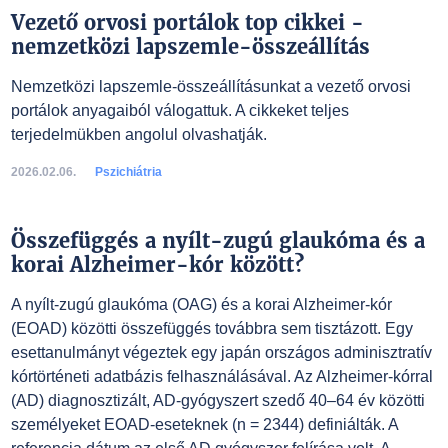
Vezető orvosi portálok top cikkei -
nemzetközi lapszemle-összeállítás
Nemzetközi lapszemle-összeállításunkat a vezető orvosi
portálok anyagaiból válogattuk. A cikkeket teljes
terjedelmükben angolul olvashatják.
2026.02.06.
Pszichiátria
Összefüggés a nyílt-zugú glaukóma és a
korai Alzheimer-kór között?
A nyílt-zugú glaukóma (OAG) és a korai Alzheimer-kór
(EOAD) közötti összefüggés továbbra sem tisztázott. Egy
esettanulmányt végeztek egy japán országos adminisztratív
kórtörténeti adatbázis felhasználásával. Az Alzheimer-kórral
(AD) diagnosztizált, AD-gyógyszert szedő 40–64 év közötti
személyeket EOAD-eseteknek (n = 2344) definiálták. A