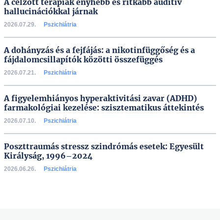
A célzott terápiák enyhébb és ritkább auditív
hallucinációkkal járnak
2026.07.29.
Pszichiátria
A dohányzás és a fejfájás: a nikotinfüggőség és a
fájdalomcsillapítók közötti összefüggés
2026.07.21.
Pszichiátria
A figyelemhiányos hyperaktivitási zavar (ADHD)
farmakológiai kezelése: szisztematikus áttekintés
2026.07.10.
Pszichiátria
Poszttraumás stressz szindrómás esetek: Egyesült
Királyság, 1996–2024
2026.06.26.
Pszichiátria