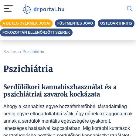
A BETEG GYERMEK JOGAI
FÜSTMENTES JÖVŐ
OSTEOARTHRITIS
FOKOZOTTAN ELLENŐRZÖTT SZEREK
/
Szakma
Pszichiátria
Pszichiátria
Serdülőkori kannabiszhasználat és a
pszichiátriai zavarok kockázata
Ahogy a kannabisz egyre hozzáférhetőbbé, társadalmilag
pedig egyre elfogadottabbá válik, úgy nőnek az aggodalmak
annak a serdülők mentális egészségére gyakorolt,
lehetséges hatásaival kapcsolatban. Míg korábbi kutatások
összefüggésbe hozták a serdülőkori kannabiszhasználatot