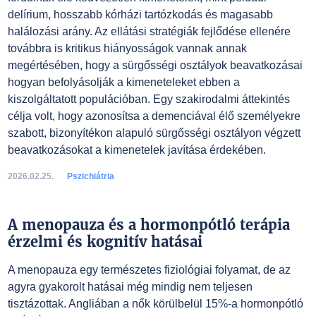
delírium, hosszabb kórházi tartózkodás és magasabb
halálozási arány. Az ellátási stratégiák fejlődése ellenére
továbbra is kritikus hiányosságok vannak annak
megértésében, hogy a sürgősségi osztályok beavatkozásai
hogyan befolyásolják a kimeneteleket ebben a
kiszolgáltatott populációban. Egy szakirodalmi áttekintés
célja volt, hogy azonosítsa a demenciával élő személyekre
szabott, bizonyítékon alapuló sürgősségi osztályon végzett
beavatkozásokat a kimenetelek javítása érdekében.
2026.02.25.
Pszichiátria
A menopauza és a hormonpótló terápia
érzelmi és kognitív hatásai
A menopauza egy természetes fiziológiai folyamat, de az
agyra gyakorolt hatásai még mindig nem teljesen
tisztázottak. Angliában a nők körülbelül 15%-a hormonpótló