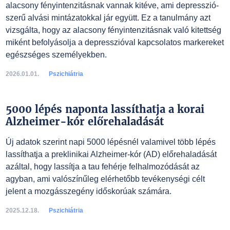
alacsony fényintenzitásnak vannak kitéve, ami depresszió-
szerű alvási mintázatokkal jár együtt. Ez a tanulmány azt
vizsgálta, hogy az alacsony fényintenzitásnak való kitettség
miként befolyásolja a depresszióval kapcsolatos markereket
egészséges személyekben.
2026.01.01.
Pszichiátria
5000 lépés naponta lassíthatja a korai
Alzheimer-kór előrehaladását
Új adatok szerint napi 5000 lépésnél valamivel több lépés
lassíthatja a preklinikai Alzheimer-kór (AD) előrehaladását
azáltal, hogy lassítja a tau fehérje felhalmozódását az
agyban, ami valószínűleg elérhetőbb tevékenységi célt
jelent a mozgásszegény időskorúak számára.
2025.12.18.
Pszichiátria