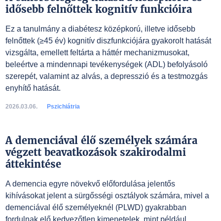
idősebb felnőttek kognitív funkcióira
Ez a tanulmány a diabétesz középkorú, illetve idősebb
felnőttek (≥45 év) kognitív diszfunkciójára gyakorolt hatását
vizsgálta, emellett feltárta a háttér mechanizmusokat,
beleértve a mindennapi tevékenységek (ADL) befolyásoló
szerepét, valamint az alvás, a depresszió és a testmozgás
enyhítő hatását.
2026.03.06.
Pszichiátria
A demenciával élő személyek számára
végzett beavatkozások szakirodalmi
áttekintése
A demencia egyre növekvő előfordulása jelentős
kihívásokat jelent a sürgősségi osztályok számára, mivel a
demenciával élő személyeknél (PLWD) gyakrabban
fordulnak elő kedvezőtlen kimenetelek, mint például