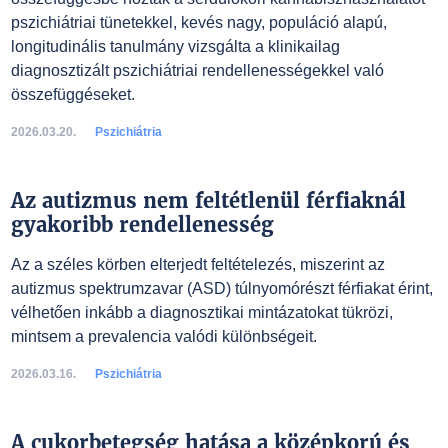
pszichiátriai tünetekkel, kevés nagy, populáció alapú,
longitudinális tanulmány vizsgálta a klinikailag
diagnosztizált pszichiátriai rendellenességekkel való
összefüggéseket.
2026.03.20.
Pszichiátria
Az autizmus nem feltétlenül férfiaknál
gyakoribb rendellenesség
Az a széles körben elterjedt feltételezés, miszerint az
autizmus spektrumzavar (ASD) túlnyomórészt férfiakat érint,
vélhetően inkább a diagnosztikai mintázatokat tükrözi,
mintsem a prevalencia valódi különbségeit.
2026.03.16.
Pszichiátria
A cukorbetegség hatása a középkorú és