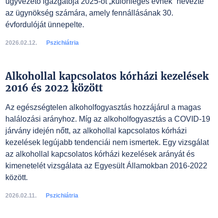
ügyvezető igazgatója 2025-öt „különleges évnek” nevezte
az ügynökség számára, amely fennállásának 30.
évfordulóját ünnepelte.
2026.02.12.
Pszichiátria
Alkohollal kapcsolatos kórházi kezelések
2016 és 2022 között
Az egészségtelen alkoholfogyasztás hozzájárul a magas
halálozási arányhoz. Míg az alkoholfogyasztás a COVID-19
járvány idején nőtt, az alkohollal kapcsolatos kórházi
kezelések legújabb tendenciái nem ismertek. Egy vizsgálat
az alkohollal kapcsolatos kórházi kezelések arányát és
kimenetelét vizsgálata az Egyesült Államokban 2016-2022
között.
2026.02.11.
Pszichiátria