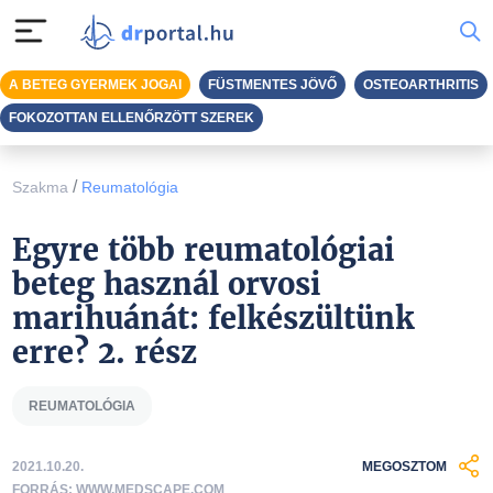
A BETEG GYERMEK JOGAI
FÜSTMENTES JÖVŐ
OSTEOARTHRITIS
FOKOZOTTAN ELLENŐRZÖTT SZEREK
/
Szakma
Reumatológia
Egyre több reumatológiai
beteg használ orvosi
marihuánát: felkészültünk
erre? 2. rész
REUMATOLÓGIA
2021.10.20.
MEGOSZTOM
FORRÁS: WWW.MEDSCAPE.COM