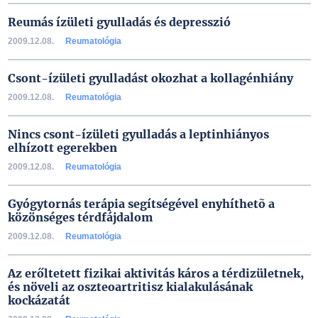
Reumás ízületi gyulladás és depresszió
2009.12.08.
Reumatológia
Csont-ízületi gyulladást okozhat a kollagénhiány
2009.12.08.
Reumatológia
Nincs csont-ízületi gyulladás a leptinhiányos
elhízott egerekben
2009.12.08.
Reumatológia
Gyógytornás terápia segítségével enyhíthetõ a
közönséges térdfájdalom
2009.12.08.
Reumatológia
Az erőltetett fizikai aktivitás káros a térdizületnek,
és növeli az oszteoartritisz kialakulásának
kockázatát