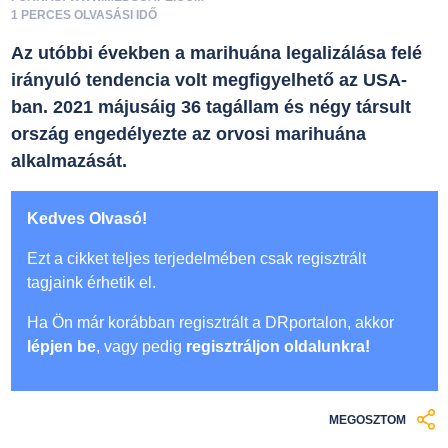
1 PERCES OLVASÁSI IDŐ
Az utóbbi években a marihuána legalizálása felé
irányuló tendencia volt megfigyelhető az USA-
ban. 2021 májusáig 36 tagállam és négy társult
ország engedélyezte az orvosi marihuána
alkalmazását.
Kedves Olvasó!
Ezt a cikket teljes terjedelmében csak regisztrált
tagjaink érhetik el.
Ha Ön már korábban regisztrált a DRportalon, akkor
lépjen be
, vagy pedig
regisztráljon oldalunkra!
MEGOSZTOM