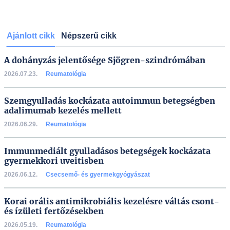
Ajánlott cikk
Népszerű cikk
A dohányzás jelentősége Sjögren-szindrómában
2026.07.23.
Reumatológia
Szemgyulladás kockázata autoimmun betegségben
adalimumab kezelés mellett
2026.06.29.
Reumatológia
Immunmediált gyulladásos betegségek kockázata
gyermekkori uveitisben
2026.06.12.
Csecsemő- és gyermekgyógyászat
Korai orális antimikrobiális kezelésre váltás csont-
és ízületi fertőzésekben
2026.05.19.
Reumatológia