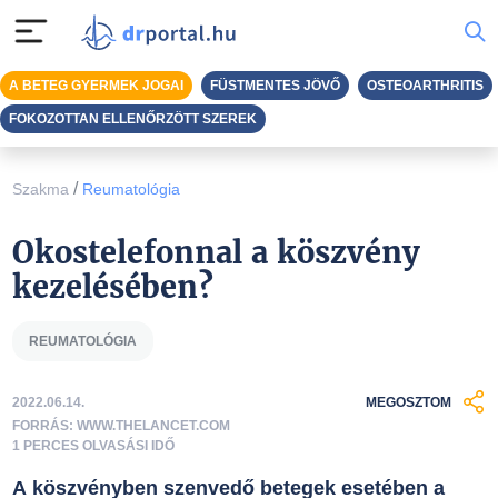
A BETEG GYERMEK JOGAI
FÜSTMENTES JÖVŐ
OSTEOARTHRITIS
FOKOZOTTAN ELLENŐRZÖTT SZEREK
/
Szakma
Reumatológia
Okostelefonnal a köszvény
kezelésében?
REUMATOLÓGIA
2022.06.14.
MEGOSZTOM
FORRÁS: WWW.THELANCET.COM
1 PERCES OLVASÁSI IDŐ
A köszvényben szenvedő betegek esetében a