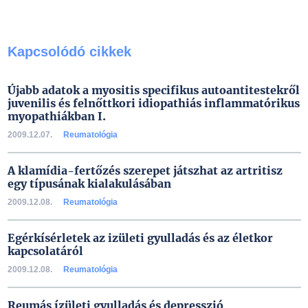
Kapcsolódó cikkek
Újabb adatok a myositis specifikus autoantitestekről
juvenilis és felnőttkori idiopathiás inflammatórikus
myopathiákban I.
2009.12.07.
Reumatológia
A klamídia-fertőzés szerepet játszhat az artritisz
egy típusának kialakulásában
2009.12.08.
Reumatológia
Egérkísérletek az izületi gyulladás és az életkor
kapcsolatáról
2009.12.08.
Reumatológia
Reumás ízületi gyulladás és depresszió