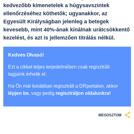
kedvezőbb kimenetelek a húgysavszintek
ellenőrzéséhez köthetők; ugyanakkor, az
Egyesült Királyságban jelenleg a betegek
kevesebb, mint 40%-ának kínálnak urátcsökkentő
kezelést, és azt is jellemzően titrálás nélkül.
Kedves Olvasó!
Ezt a cikket teljes terjedelmében csak regisztrált
tagjaink érhetik el.
Ha Ön már korábban regisztrált a DRportalon, akkor
lépjen be
, vagy pedig
regisztráljon oldalunkra!
MEGOSZTOM