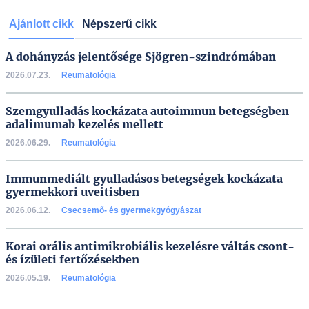
Ajánlott cikk
Népszerű cikk
A dohányzás jelentősége Sjögren-szindrómában
2026.07.23.
Reumatológia
Szemgyulladás kockázata autoimmun betegségben
adalimumab kezelés mellett
2026.06.29.
Reumatológia
Immunmediált gyulladásos betegségek kockázata
gyermekkori uveitisben
2026.06.12.
Csecsemő- és gyermekgyógyászat
Korai orális antimikrobiális kezelésre váltás csont-
és ízületi fertőzésekben
2026.05.19.
Reumatológia