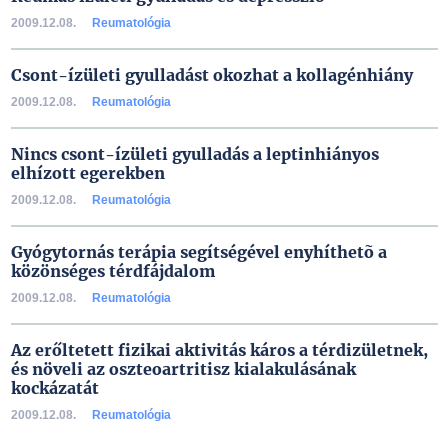
2009.12.08.
Reumatológia
Csont-ízületi gyulladást okozhat a kollagénhiány
2009.12.08.
Reumatológia
Nincs csont-ízületi gyulladás a leptinhiányos
elhízott egerekben
2009.12.08.
Reumatológia
Gyógytornás terápia segítségével enyhíthetõ a
közönséges térdfájdalom
2009.12.08.
Reumatológia
Az erőltetett fizikai aktivitás káros a térdizületnek,
és növeli az oszteoartritisz kialakulásának
kockázatát
2009.12.08.
Reumatológia