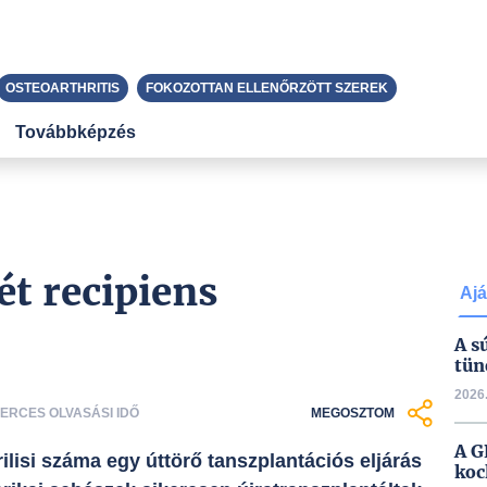
OSTEOARTHRITIS
FOKOZOTTAN ELLENŐRZÖTT SZEREK
Továbbképzés
ét recipiens
Ajá
A s
tün
2026.
 PERCES OLVASÁSI IDŐ
MEGOSZTOM
A G
lisi száma egy úttörő tanszplantációs eljárás
koc