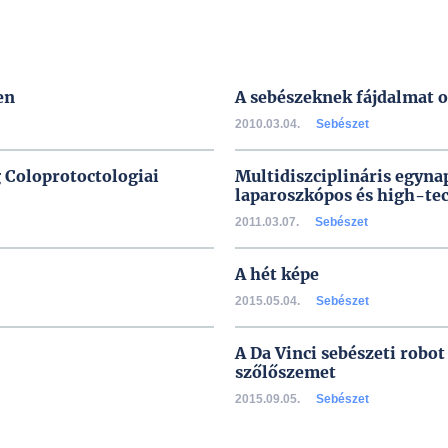
en
A sebészeknek fájdalmat 
2010.03.04.
Sebészet
 Coloprotoctologiai
Multidiszciplináris egyna
laparoszkópos és high-tec
2011.03.07.
Sebészet
A hét képe
2015.05.04.
Sebészet
A Da Vinci sebészeti robot
szőlőszemet
2015.09.05.
Sebészet