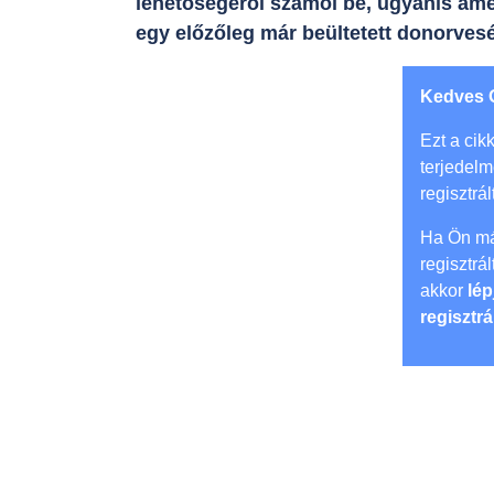
lehetőségéről számol be, ugyanis ame
egy előzőleg már beültetett donorvesé
Kedves 
Ezt a cikk
terjedel
regisztrál
Ha Ön má
regisztrá
akkor
lép
regisztrá