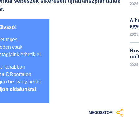
rikai sebészek sikeresen újratranszplantáltak
2026.
t.
A h
egy
Olvasó!
2025.
et teljes
mében csak
Hos
t tagjaink érhetik el.
műt
2025.
r korábban
lt a DRportalon,
jen be
, vagy pedig
ljon oldalunkra!
MEGOSZTOM