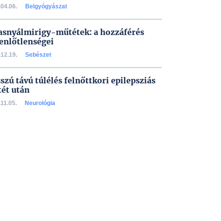
04.06.
Belgyógyászat
asnyálmirigy-műtétek: a hozzáférés
enlőtlenségei
12.19.
Sebészet
szú távú túlélés felnőttkori epilepsziás
ét után
11.05.
Neurológia