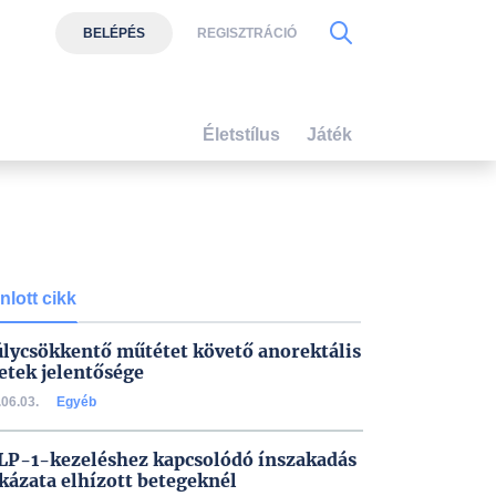
BELÉPÉS
REGISZTRÁCIÓ
Életstílus
Játék
nlott cikk
úlycsökkentő műtétet követő anorektális
etek jelentősége
06.03.
Egyéb
LP-1-kezeléshez kapcsolódó ínszakadás
kázata elhízott betegeknél