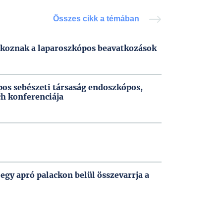
Összes cikk a témában
okoznak a laparoszkópos beavatkozások
pos sebészeti társaság endoszkópos,
h konferenciája
 egy apró palackon belül összevarrja a