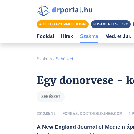
A BETEG GYERMEK JOGAI
FÜSTMENTES JÖVŐ
Főoldal
Hírek
Szakma
Med. et Jur.
/
Szakma
Sebészet
Egy donorvese - k
SEBÉSZET
2012.05.11.
FORRÁS: DOCTORSLOUNGE.COM
1
A New England Journal of Medicin ápri