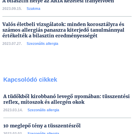
A bilasztin helye az ARIA kezelési irányelvben
2023.09.15.
Szakma
Valós életbeli vizsgálatok: minden korosztályra és
számos allergiás panaszra kiterjedő tanulmánnyal
értékelték a bilasztin eredményességét
2023.07.27.
Szezonális allergia
Kapcsolódó cikkek
A tüdőkből kirobbanó levegő nyomában: tüsszentési
reflex, mítoszok és allergén okok
2023.03.14.
Szezonális allergia
10 meglepő tény a tüsszentésről
2023.03.02.
Szezonális allergia