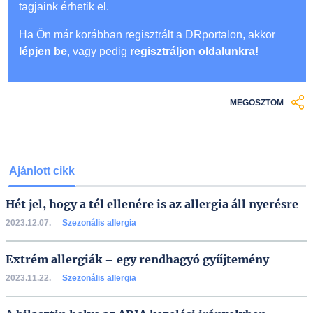
tagjaink érhetik el.
Ha Ön már korábban regisztrált a DRportalon, akkor
lépjen be
, vagy pedig
regisztráljon oldalunkra!
MEGOSZTOM
Ajánlott cikk
Hét jel, hogy a tél ellenére is az allergia áll nyerésre
2023.12.07.
Szezonális allergia
Extrém allergiák – egy rendhagyó gyűjtemény
2023.11.22.
Szezonális allergia