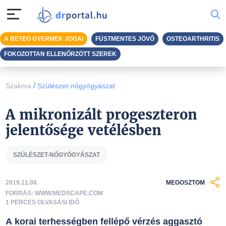
A BETEG GYERMEK JOGAI
FÜSTMENTES JÖVŐ
OSTEOARTHRITIS
FOKOZOTTAN ELLENŐRZÖTT SZEREK
/
Szakma
Szülészet-nőgyógyászat
A mikronizált progeszteron
jelentősége vetélésben
SZÜLÉSZET-NŐGYÓGYÁSZAT
2019.11.08.
MEGOSZTOM
FORRÁS: WWW.MEDSCAPE.COM
1 PERCES OLVASÁSI IDŐ
A korai terhességben fellépő vérzés aggasztó