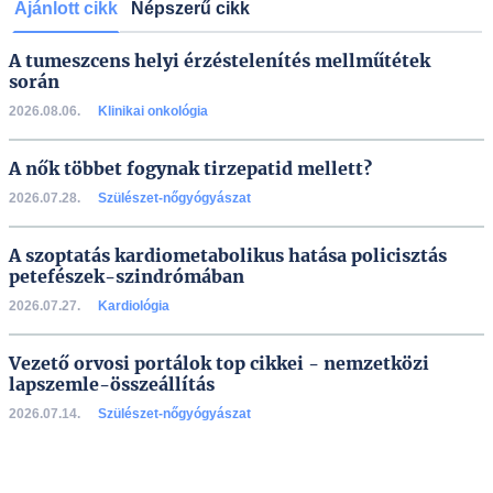
Ajánlott cikk
Népszerű cikk
A tumeszcens helyi érzéstelenítés mellműtétek
során
2026.08.06.
Klinikai onkológia
A nők többet fogynak tirzepatid mellett?
2026.07.28.
Szülészet-nőgyógyászat
A szoptatás kardiometabolikus hatása policisztás
petefészek-szindrómában
2026.07.27.
Kardiológia
Vezető orvosi portálok top cikkei - nemzetközi
lapszemle-összeállítás
2026.07.14.
Szülészet-nőgyógyászat