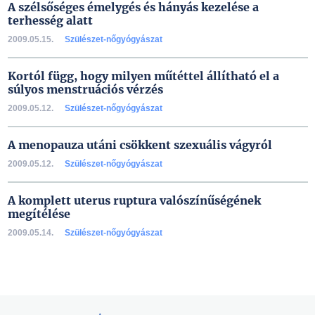
A szélsőséges émelygés és hányás kezelése a
terhesség alatt
2009.05.15.
Szülészet-nőgyógyászat
Kortól függ, hogy milyen műtéttel állítható el a
súlyos menstruációs vérzés
2009.05.12.
Szülészet-nőgyógyászat
A menopauza utáni csökkent szexuális vágyról
2009.05.12.
Szülészet-nőgyógyászat
A komplett uterus ruptura valószínűségének
megítélése
2009.05.14.
Szülészet-nőgyógyászat