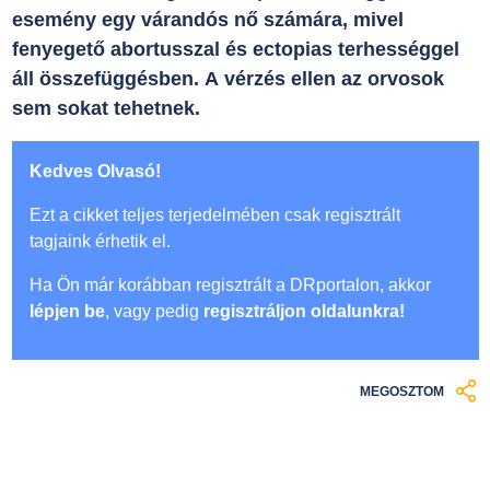
esemény egy várandós nő számára, mivel
fenyegető abortusszal és ectopias terhességgel
áll összefüggésben. A vérzés ellen az orvosok
sem sokat tehetnek.
Kedves Olvasó!
Ezt a cikket teljes terjedelmében csak regisztrált
tagjaink érhetik el.
Ha Ön már korábban regisztrált a DRportalon, akkor
lépjen be
, vagy pedig
regisztráljon oldalunkra!
MEGOSZTOM