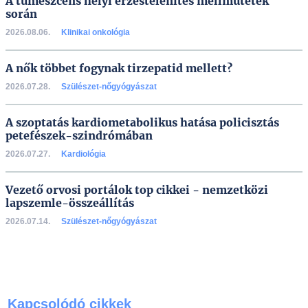
A tumeszcens helyi érzéstelenítés mellműtétek
során
2026.08.06.
Klinikai onkológia
A nők többet fogynak tirzepatid mellett?
2026.07.28.
Szülészet-nőgyógyászat
A szoptatás kardiometabolikus hatása policisztás
petefészek-szindrómában
2026.07.27.
Kardiológia
Vezető orvosi portálok top cikkei - nemzetközi
lapszemle-összeállítás
2026.07.14.
Szülészet-nőgyógyászat
Kapcsolódó cikkek