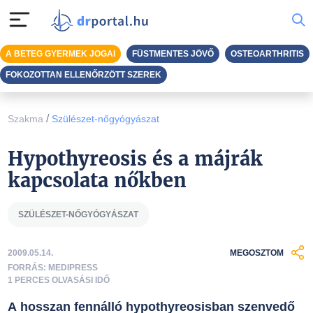
A BETEG GYERMEK JOGAI
FÜSTMENTES JÖVŐ
OSTEOARTHRITIS
FOKOZOTTAN ELLENŐRZÖTT SZEREK
/
Szakma
Szülészet-nőgyógyászat
Hypothyreosis és a májrák
kapcsolata nőkben
SZÜLÉSZET-NŐGYÓGYÁSZAT
2009.05.14.
MEGOSZTOM
FORRÁS: MEDIPRESS
1 PERCES OLVASÁSI IDŐ
A hosszan fennálló hypothyreosisban szenvedő