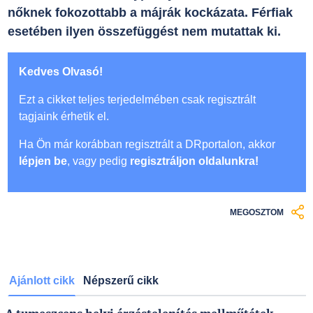
nőknek fokozottabb a májrák kockázata. Férfiak
esetében ilyen összefüggést nem mutattak ki.
Kedves Olvasó!
Ezt a cikket teljes terjedelmében csak regisztrált
tagjaink érhetik el.
Ha Ön már korábban regisztrált a DRportalon, akkor
lépjen be
, vagy pedig
regisztráljon oldalunkra!
MEGOSZTOM
Ajánlott cikk
Népszerű cikk