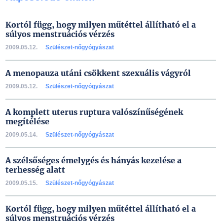
Kortól függ, hogy milyen műtéttel állítható el a
súlyos menstruációs vérzés
2009.05.12.
Szülészet-nőgyógyászat
A menopauza utáni csökkent szexuális vágyról
2009.05.12.
Szülészet-nőgyógyászat
A komplett uterus ruptura valószínűségének
megítélése
2009.05.14.
Szülészet-nőgyógyászat
A szélsőséges émelygés és hányás kezelése a
terhesség alatt
2009.05.15.
Szülészet-nőgyógyászat
Kortól függ, hogy milyen műtéttel állítható el a
súlyos menstruációs vérzés