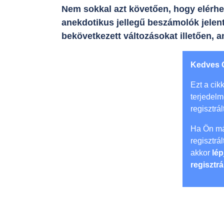
Nem sokkal azt követően, hogy elérhet
anekdotikus jellegű beszámolók jele
bekövetkezett változásokat illetően, a
Kedves 
Ezt a cikk
terjedel
regisztrál
Ha Ön má
regisztrá
akkor
lép
regisztrá