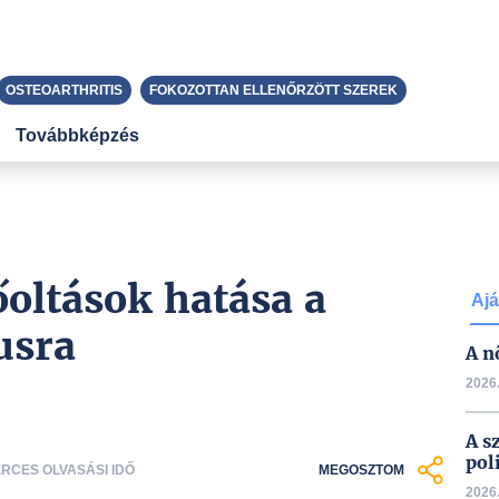
OSTEOARTHRITIS
FOKOZOTTAN ELLENŐRZÖTT SZEREK
Továbbképzés
őoltások hatása a
Ajá
usra
A n
2026.
A s
pol
PERCES OLVASÁSI IDŐ
MEGOSZTOM
2026.