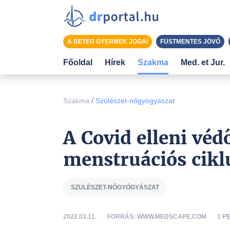
A BETEG GYERMEK JOGAI
FÜSTMENTES JÖVŐ
Főoldal
Hírek
Szakma
Med. et Jur.
/
Szakma
Szülészet-nőgyógyászat
A Covid elleni véd
menstruációs cikl
SZÜLÉSZET-NŐGYÓGYÁSZAT
2022.03.11.
FORRÁS: WWW.MEDSCAPE.COM
1 