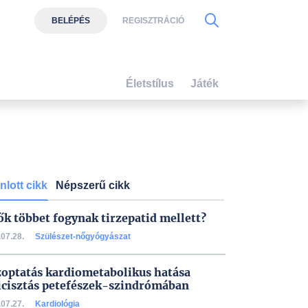
BELÉPÉS
REGISZTRÁCIÓ
Életstílus
Játék
nlott cikk
Népszerű cikk
ők többet fogynak tirzepatid mellett?
07.28.
Szülészet-nőgyógyászat
zoptatás kardiometabolikus hatása
icisztás petefészek-szindrómában
07.27.
Kardiológia