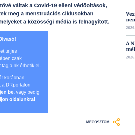
ővé váltak a Covid-19 elleni védőoltások,
ntek meg a menstruációs ciklusokban
Vez
nem
melyeket a közösségi média is felnagyított.
2026.
Olvasó!
A N
méh
et teljes
2026.
mében csak
t tagjaink érhetik el.
r korábban
lt a DRportalon,
jen be
, vagy pedig
ljon oldalunkra!
MEGOSZTOM