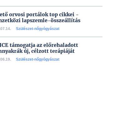
ető orvosi portálok top cikkei -
zetközi lapszemle-összeállítás
07.14.
Szülészet-nőgyógyászat
ICE támogatja az előrehaladott
nyakrák új, célzott terápiáját
06.19.
Szülészet-nőgyógyászat