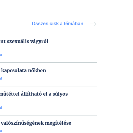
Összes cikk a témában
nt szexuális vágyról
at
k kapcsolata nőkben
at
űtéttel állítható el a súlyos
at
a valószínűségének megítélése
at