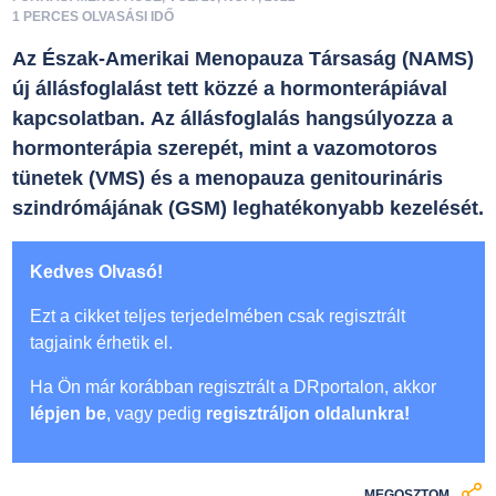
1 PERCES OLVASÁSI IDŐ
Az Észak-Amerikai Menopauza Társaság (NAMS)
új állásfoglalást tett közzé a hormonterápiával
kapcsolatban. Az állásfoglalás hangsúlyozza a
hormonterápia szerepét, mint a vazomotoros
tünetek (VMS) és a menopauza genitourináris
szindrómájának (GSM) leghatékonyabb kezelését.
Kedves Olvasó!
Ezt a cikket teljes terjedelmében csak regisztrált
tagjaink érhetik el.
Ha Ön már korábban regisztrált a DRportalon, akkor
lépjen be
, vagy pedig
regisztráljon oldalunkra!
MEGOSZTOM