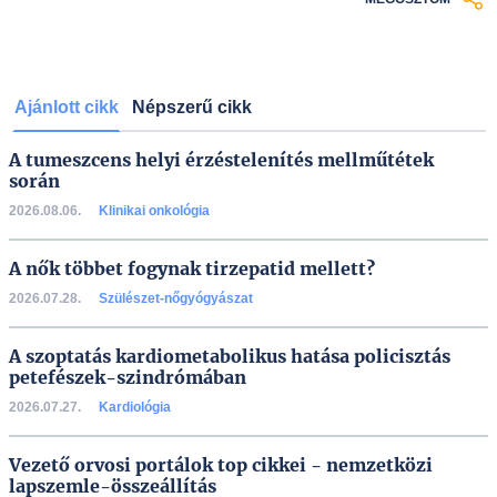
Ajánlott cikk
Népszerű cikk
A tumeszcens helyi érzéstelenítés mellműtétek
során
2026.08.06.
Klinikai onkológia
A nők többet fogynak tirzepatid mellett?
2026.07.28.
Szülészet-nőgyógyászat
A szoptatás kardiometabolikus hatása policisztás
petefészek-szindrómában
2026.07.27.
Kardiológia
Vezető orvosi portálok top cikkei - nemzetközi
lapszemle-összeállítás