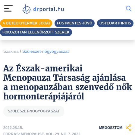
A BETEG GYERMEK JOGAI
FÜSTMENTES JÖVŐ
OSTEOARTHRITIS
FOKOZOTTAN ELLENŐRZÖTT SZEREK
/
Szakma
Szülészet-nőgyógyászat
Az Észak-amerikai
Menopauza Társaság ajánlása
a menopauzában szenvedő nők
hormonterápiájáról
SZÜLÉSZET-NŐGYÓGYÁSZAT
2022.08.15.
MEGOSZTOM
FORRÁS: MENOPAUSE, VOL. 29, NO. 7, 2022