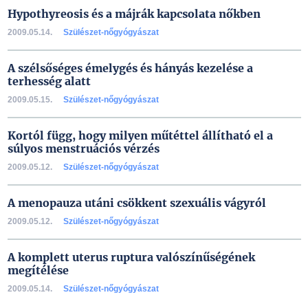
Hypothyreosis és a májrák kapcsolata nőkben
2009.05.14.
Szülészet-nőgyógyászat
A szélsőséges émelygés és hányás kezelése a
terhesség alatt
2009.05.15.
Szülészet-nőgyógyászat
Kortól függ, hogy milyen műtéttel állítható el a
súlyos menstruációs vérzés
2009.05.12.
Szülészet-nőgyógyászat
A menopauza utáni csökkent szexuális vágyról
2009.05.12.
Szülészet-nőgyógyászat
A komplett uterus ruptura valószínűségének
megítélése
2009.05.14.
Szülészet-nőgyógyászat