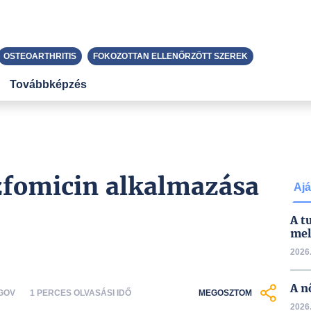
OSTEOARTHRITIS
FOKOZOTTAN ELLENŐRZÖTT SZEREK
Továbbképzés
zfomicin alkalmazása
Ajá
A t
mel
2026.
A n
.GOV
1 PERCES OLVASÁSI IDŐ
MEGOSZTOM
2026.