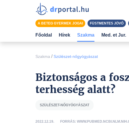
A BETEG GYERMEK JOGAI
FÜSTMENTES JÖVŐ
Főoldal
Hírek
Szakma
Med. et Jur.
/
Szakma
Szülészet-nőgyógyászat
Biztonságos a fos
terhesség alatt?
SZÜLÉSZET-NŐGYÓGYÁSZAT
2022.12.19.
FORRÁS: WWW.PUBMED.NCBI.NLM.NIH