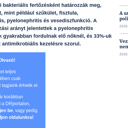
i bakteriális fertőzésként határozzák meg,
 mint például szűkület, fisztula,
A s
pol
s, pyelonephritis és vesediszfunkció. A
2026.
ási arányt jelentettek a pyelonephritis
ek gyakrabban fordulnak elő nőknél, és 33%-uk
Vez
 antimikrobiális kezelésre szorul.
nem
2026.
Olvasó!
et teljes
mében csak
t tagjaink érhetik el.
r korábban
lt a DRportalon,
jen be
, vagy pedig
ljon oldalunkra!