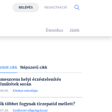
BELÉPÉS
REGISZTRÁCIÓ
Életstílus
Játék
nlott cikk
Népszerű cikk
umeszcens helyi érzéstelenítés
lműtétek során
08.06.
Klinikai onkológia
ők többet fogynak tirzepatid mellett?
07.28.
Szülészet-nőgyógyászat