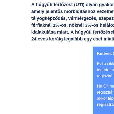
A húgyúti fertőzést (UTI) olyan gyakor
amely jelentős morbiditáshoz vezethet,
tályogképződés, vérmérgezés, szepszi
férfiaknál 1%-os, nőknél 3%-os haláloz
kialakulása miatt. A húgyúti fertőzés
24 éves koráig legalább egy eset miatt
Kedves 
Ezt a cikk
terjedel
regisztrál
Ha Ön má
regisztrá
akkor
lép
regisztrá