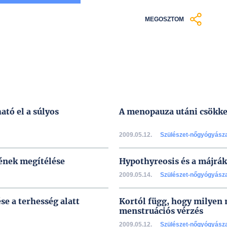
MEGOSZTOM
ató el a súlyos
A menopauza utáni csökke
2009.05.12.
Szülészet-nőgyógyász
ének megítélése
Hypothyreosis és a májrá
2009.05.14.
Szülészet-nőgyógyász
se a terhesség alatt
Kortól függ, hogy milyen m
menstruációs vérzés
2009.05.12.
Szülészet-nőgyógyász