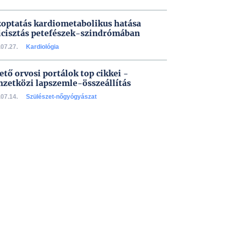
zoptatás kardiometabolikus hatása
icisztás petefészek-szindrómában
07.27.
Kardiológia
ető orvosi portálok top cikkei -
zetközi lapszemle-összeállítás
07.14.
Szülészet-nőgyógyászat