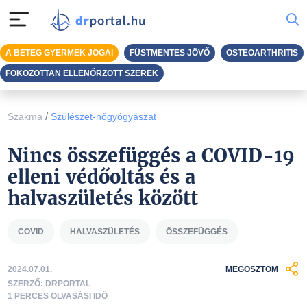
A BETEG GYERMEK JOGAI
FÜSTMENTES JÖVŐ
OSTEOARTHRITIS
FOKOZOTTAN ELLENŐRZÖTT SZEREK
/
Szakma
Szülészet-nőgyógyászat
Nincs összefüggés a COVID-19
elleni védőoltás és a
halvaszületés között
COVID
HALVASZÜLETÉS
ÖSSZEFÜGGÉS
2024.07.01.
MEGOSZTOM
SZERZŐ: DRPORTAL
1 PERCES OLVASÁSI IDŐ