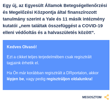
Egy új, az Egyesült Államok Betegségellenőrzési
és Megelőzési Központja által finanszírozott
tanulmány szerint a Yale és 11 másik intézmény
kutatói „nem találtak összefüggést a COVID-19
elleni védőoltás és a halvaszületés között”.
Kedves Olvasó!
Ezt a cikket teljes terjedelmében csak regisztrált
tagjaink érhetik el.
Ha Ön már korábban regisztrált a DRportalon, akkor
lépjen be
, vagy pedig
regisztráljon oldalunkra!
MEGOSZTOM