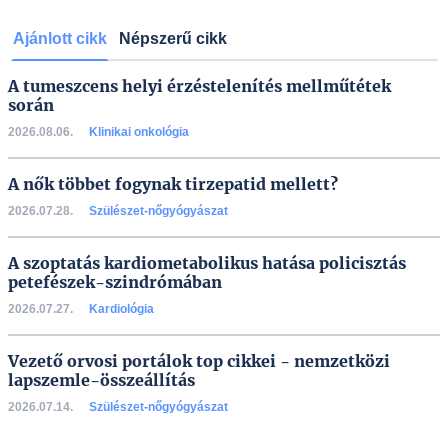
Ajánlott cikk
Népszerű cikk
A tumeszcens helyi érzéstelenítés mellműtétek
során
2026.08.06.
Klinikai onkológia
A nők többet fogynak tirzepatid mellett?
2026.07.28.
Szülészet-nőgyógyászat
A szoptatás kardiometabolikus hatása policisztás
petefészek-szindrómában
2026.07.27.
Kardiológia
Vezető orvosi portálok top cikkei - nemzetközi
lapszemle-összeállítás
2026.07.14.
Szülészet-nőgyógyászat