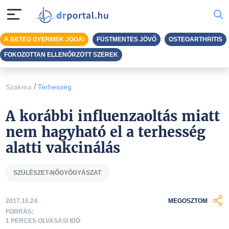
A BETEG GYERMEK JOGAI
FÜSTMENTES JÖVŐ
OSTEOARTHRITIS
FOKOZOTTAN ELLENŐRZÖTT SZEREK
/
Szakma
Terhesség
A korábbi influenzaoltás miatt
nem hagyható el a terhesség
alatti vakcinálás
SZÜLÉSZET-NŐGYÓGYÁSZAT
2017.10.24.
MEGOSZTOM
FORRÁS:
1 PERCES OLVASÁSI IDŐ