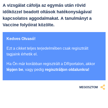
A vizsgálat cáfolja az egymás után rövid
időközzel beadott oltások hatékonyságával
kapcsolatos aggodalmakat. A tanulmányt a
Vaccine folyóirat közölte.
Kedves Olvasó!
Ezt a cikket teljes terjedelmében csak regisztrált
tagjaink érhetik el.
Ha Ön már korábban regisztrált a DRportalon, akkor
lépjen be
, vagy pedig
regisztráljon oldalunkra!
MEGOSZTOM