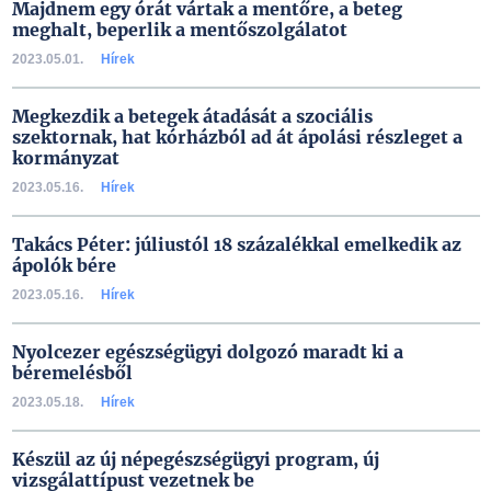
Majdnem egy órát vártak a mentőre, a beteg
meghalt, beperlik a mentőszolgálatot
2023.05.01.
Hírek
Megkezdik a betegek átadását a szociális
szektornak, hat kórházból ad át ápolási részleget a
kormányzat
2023.05.16.
Hírek
Takács Péter: júliustól 18 százalékkal emelkedik az
ápolók bére
2023.05.16.
Hírek
Nyolcezer egészségügyi dolgozó maradt ki a
béremelésből
2023.05.18.
Hírek
Készül az új népegészségügyi program, új
vizsgálattípust vezetnek be