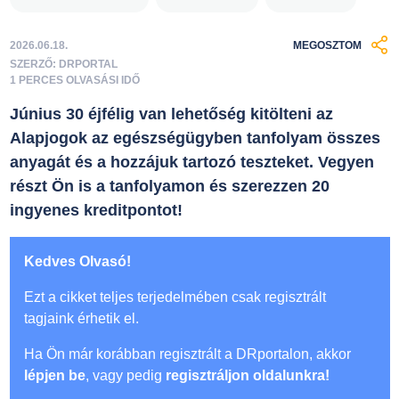
2026.06.18.
MEGOSZTOM
SZERZŐ: DRPORTAL
1 PERCES OLVASÁSI IDŐ
Június 30 éjfélig van lehetőség kitölteni az
Alapjogok az egészségügyben tanfolyam összes
anyagát és a hozzájuk tartozó teszteket. Vegyen
részt Ön is a tanfolyamon és szerezzen 20
ingyenes kreditpontot!
Kedves Olvasó!
Ezt a cikket teljes terjedelmében csak regisztrált
tagjaink érhetik el.
Ha Ön már korábban regisztrált a DRportalon, akkor
lépjen be
, vagy pedig
regisztráljon oldalunkra!