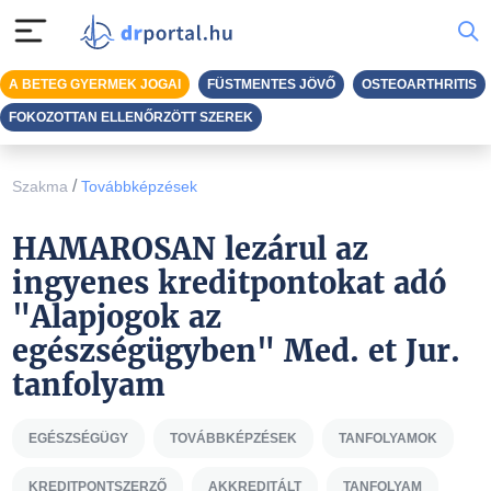
A BETEG GYERMEK JOGAI
FÜSTMENTES JÖVŐ
OSTEOARTHRITIS
FOKOZOTTAN ELLENŐRZÖTT SZEREK
/
Szakma
Továbbképzések
HAMAROSAN lezárul az
ingyenes kreditpontokat adó
"Alapjogok az
egészségügyben" Med. et Jur.
tanfolyam
EGÉSZSÉGÜGY
TOVÁBBKÉPZÉSEK
TANFOLYAMOK
KREDITPONTSZERZŐ
AKKREDITÁLT
TANFOLYAM