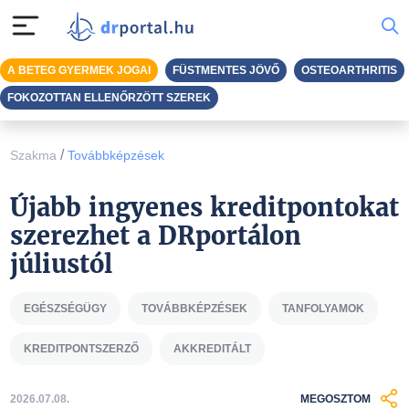
A BETEG GYERMEK JOGAI
FÜSTMENTES JÖVŐ
OSTEOARTHRITIS
FOKOZOTTAN ELLENŐRZÖTT SZEREK
/
Szakma
Továbbképzések
Újabb ingyenes kreditpontokat
szerezhet a DRportálon
júliustól
EGÉSZSÉGÜGY
TOVÁBBKÉPZÉSEK
TANFOLYAMOK
KREDITPONTSZERZŐ
AKKREDITÁLT
2026.07.08.
MEGOSZTOM