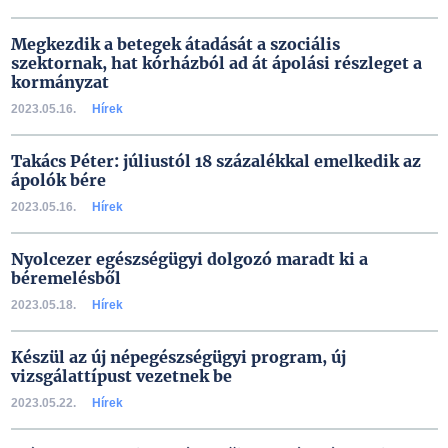
Megkezdik a betegek átadását a szociális
szektornak, hat kórházból ad át ápolási részleget a
kormányzat
2023.05.16.
Hírek
Takács Péter: júliustól 18 százalékkal emelkedik az
ápolók bére
2023.05.16.
Hírek
Nyolcezer egészségügyi dolgozó maradt ki a
béremelésből
2023.05.18.
Hírek
Készül az új népegészségügyi program, új
vizsgálattípust vezetnek be
2023.05.22.
Hírek