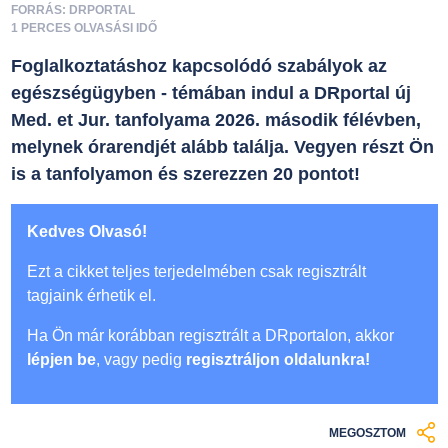
FORRÁS: DRPORTAL
1 PERCES OLVASÁSI IDŐ
Foglalkoztatáshoz kapcsolódó szabályok az
egészségügyben - témában indul a DRportal új
Med. et Jur. tanfolyama 2026. második félévben,
melynek órarendjét alább találja. Vegyen részt Ön
is a tanfolyamon és szerezzen 20 pontot!
Kedves Olvasó!
Ezt a cikket teljes terjedelmében csak regisztrált
tagjaink érhetik el.
Ha Ön már korábban regisztrált a DRportalon, akkor
lépjen be
, vagy pedig
regisztráljon oldalunkra!
MEGOSZTOM