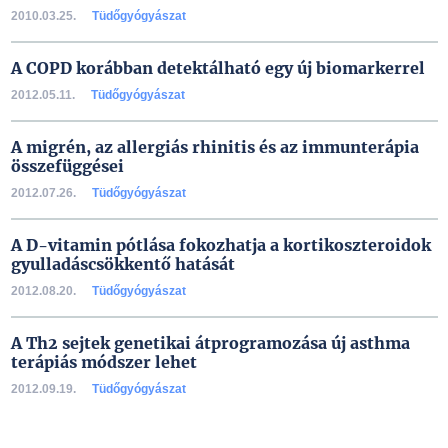
2010.03.25.
Tüdőgyógyászat
A COPD korábban detektálható egy új biomarkerrel
2012.05.11.
Tüdőgyógyászat
A migrén, az allergiás rhinitis és az immunterápia
összefüggései
2012.07.26.
Tüdőgyógyászat
A D-vitamin pótlása fokozhatja a kortikoszteroidok
gyulladáscsökkentő hatását
2012.08.20.
Tüdőgyógyászat
A Th2 sejtek genetikai átprogramozása új asthma
terápiás módszer lehet
2012.09.19.
Tüdőgyógyászat