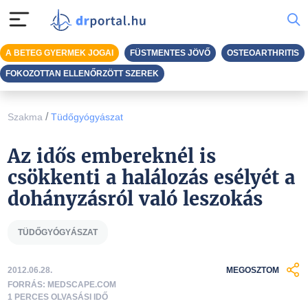
A BETEG GYERMEK JOGAI
FÜSTMENTES JÖVŐ
OSTEOARTHRITIS
FOKOZOTTAN ELLENŐRZÖTT SZEREK
/
Szakma
Tüdőgyógyászat
Az idős embereknél is
csökkenti a halálozás esélyét a
dohányzásról való leszokás
TÜDŐGYÓGYÁSZAT
2012.06.28.
MEGOSZTOM
FORRÁS: MEDSCAPE.COM
1 PERCES OLVASÁSI IDŐ