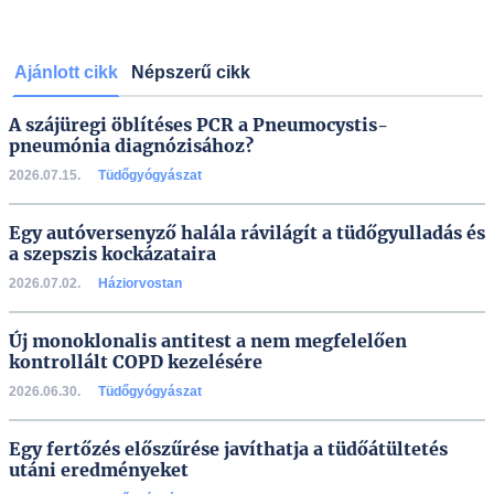
Ajánlott cikk
Népszerű cikk
A szájüregi öblítéses PCR a Pneumocystis-
pneumónia diagnózisához?
2026.07.15.
Tüdőgyógyászat
Egy autóversenyző halála rávilágít a tüdőgyulladás és
a szepszis kockázataira
2026.07.02.
Háziorvostan
Új monoklonalis antitest a nem megfelelően
kontrollált COPD kezelésére
2026.06.30.
Tüdőgyógyászat
Egy fertőzés előszűrése javíthatja a tüdőátültetés
utáni eredményeket