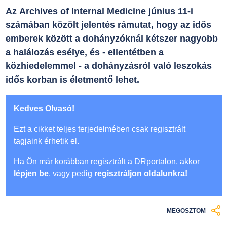
Az Archives of Internal Medicine június 11-i
számában közölt jelentés rámutat, hogy az idős
emberek között a dohányzóknál kétszer nagyobb
a halálozás esélye, és - ellentétben a
közhiedelemmel - a dohányzásról való leszokás
idős korban is életmentő lehet.
Kedves Olvasó!
Ezt a cikket teljes terjedelmében csak regisztrált
tagjaink érhetik el.
Ha Ön már korábban regisztrált a DRportalon, akkor
lépjen be
, vagy pedig
regisztráljon oldalunkra!
MEGOSZTOM