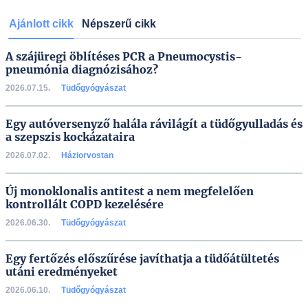
Ajánlott cikk
Népszerű cikk
A szájüregi öblítéses PCR a Pneumocystis-
pneumónia diagnózisához?
2026.07.15.
Tüdőgyógyászat
Egy autóversenyző halála rávilágít a tüdőgyulladás és
a szepszis kockázataira
2026.07.02.
Háziorvostan
Új monoklonalis antitest a nem megfelelően
kontrollált COPD kezelésére
2026.06.30.
Tüdőgyógyászat
Egy fertőzés előszűrése javíthatja a tüdőátültetés
utáni eredményeket
2026.06.10.
Tüdőgyógyászat