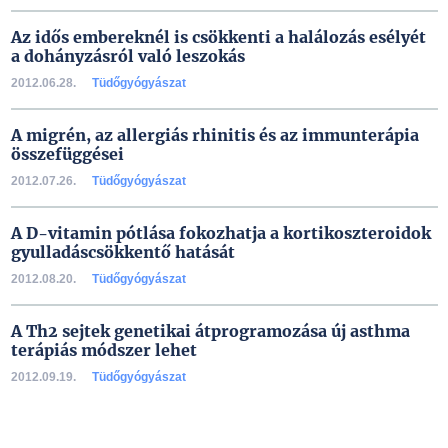
Az idős embereknél is csökkenti a halálozás esélyét
a dohányzásról való leszokás
2012.06.28.
Tüdőgyógyászat
A migrén, az allergiás rhinitis és az immunterápia
összefüggései
2012.07.26.
Tüdőgyógyászat
A D-vitamin pótlása fokozhatja a kortikoszteroidok
gyulladáscsökkentő hatását
2012.08.20.
Tüdőgyógyászat
A Th2 sejtek genetikai átprogramozása új asthma
terápiás módszer lehet
2012.09.19.
Tüdőgyógyászat