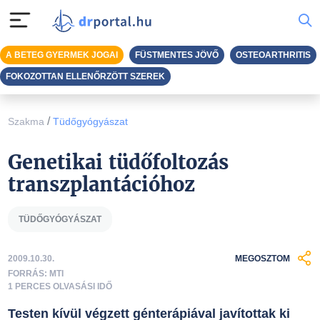
A BETEG GYERMEK JOGAI
FÜSTMENTES JÖVŐ
OSTEOARTHRITIS
FOKOZOTTAN ELLENŐRZÖTT SZEREK
/
Szakma
Tüdőgyógyászat
Genetikai tüdőfoltozás
transzplantációhoz
TÜDŐGYÓGYÁSZAT
2009.10.30.
MEGOSZTOM
FORRÁS: MTI
1 PERCES OLVASÁSI IDŐ
Testen kívül végzett génterápiával javítottak ki