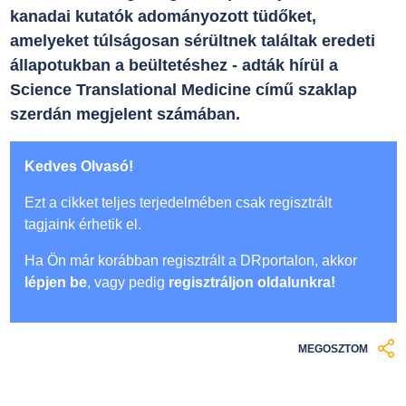
kanadai kutatók adományozott tüdőket,
amelyeket túlságosan sérültnek találtak eredeti
állapotukban a beültetéshez - adták hírül a
Science Translational Medicine című szaklap
szerdán megjelent számában.
Kedves Olvasó!
Ezt a cikket teljes terjedelmében csak regisztrált
tagjaink érhetik el.
Ha Ön már korábban regisztrált a DRportalon, akkor
lépjen be
, vagy pedig
regisztráljon oldalunkra!
MEGOSZTOM