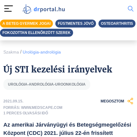
A BETEG GYERMEK JOGAI
FÜSTMENTES JÖVŐ
OSTEOARTHRITIS
FOKOZOTTAN ELLENŐRZÖTT SZEREK
/
Szakma
Urológia-andrológia
Új STI kezelési irányelvek
UROLÓGIA-ANDROLÓGIA-UROONKOLÓGIA
2021.09.15.
MEGOSZTOM
FORRÁS: WWW.MEDSCAPE.COM
1 PERCES OLVASÁSI IDŐ
Az amerikai Járványügyi és Betegségmegelőzési
Központ (CDC) 2021. július 22-én frissített