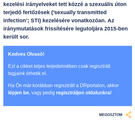
kezelési irányelveket tett közzé a szexuális úton
terjedő fertőzések (’sexually transmitted
infection’; STI) kezelésére vonatkozóan. Az
iránymutatások frissítésére legutoljára 2015-ben
került sor.
Kedves Olvasó!
Ezt a cikket teljes terjedelmében csak regisztrált
tagjaink érhetik el.
Ha Ön már korábban regisztrált a DRportalon, akkor
lépjen be
, vagy pedig
regisztráljon oldalunkra!
MEGOSZTOM