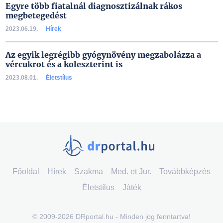
Egyre több fiatalnál diagnosztizálnak rákos
megbetegedést
2023.06.19.
Hírek
Az egyik legrégibb gyógynövény megzabolázza a
vércukrot és a koleszterint is
2023.08.01.
Életstílus
Főoldal
Hírek
Szakma
Med. et Jur.
Továbbképzés
Életstílus
Játék
© 2009-2026 DRportal.hu - Minden jog fenntartva!