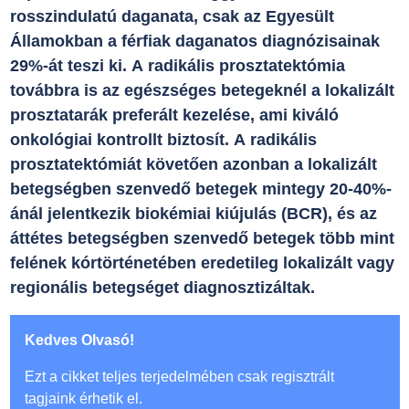
rosszindulatú daganata, csak az Egyesült
Államokban a férfiak daganatos diagnózisainak
29%-át teszi ki. A radikális prosztatektómia
továbbra is az egészséges betegeknél a lokalizált
prosztatarák preferált kezelése, ami kiváló
onkológiai kontrollt biztosít. A radikális
prosztatektómiát követően azonban a lokalizált
betegségben szenvedő betegek mintegy 20-40%-
ánál jelentkezik biokémiai kiújulás (BCR), és az
áttétes betegségben szenvedő betegek több mint
felének kórtörténetében eredetileg lokalizált vagy
regionális betegséget diagnosztizáltak.
Kedves Olvasó!
Ezt a cikket teljes terjedelmében csak regisztrált
tagjaink érhetik el.