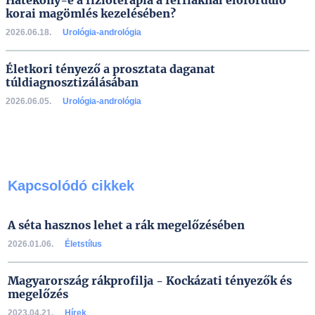
Hatékony-e a fizioterápia a férfiaknál előforduló
korai magömlés kezelésében?
2026.06.18.
Urológia-andrológia
Életkori tényező a prosztata daganat
túldiagnosztizálásában
2026.06.05.
Urológia-andrológia
Kapcsolódó cikkek
A séta hasznos lehet a rák megelőzésében
2026.01.06.
Életstílus
Magyarország rákprofilja - Kockázati tényezők és
megelőzés
2023.04.21.
Hírek