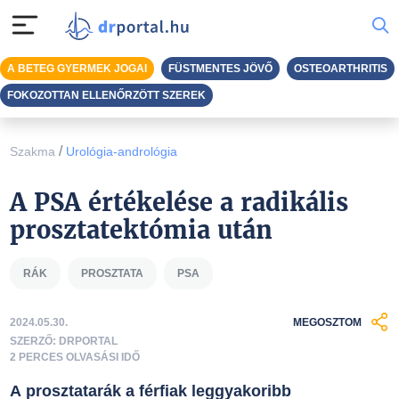
A BETEG GYERMEK JOGAI
FÜSTMENTES JÖVŐ
OSTEOARTHRITIS
FOKOZOTTAN ELLENŐRZÖTT SZEREK
/
Szakma
Urológia-andrológia
A PSA értékelése a radikális
prosztatektómia után
RÁK
PROSZTATA
PSA
2024.05.30.
MEGOSZTOM
SZERZŐ: DRPORTAL
2 PERCES OLVASÁSI IDŐ
A prosztatarák a férfiak leggyakoribb