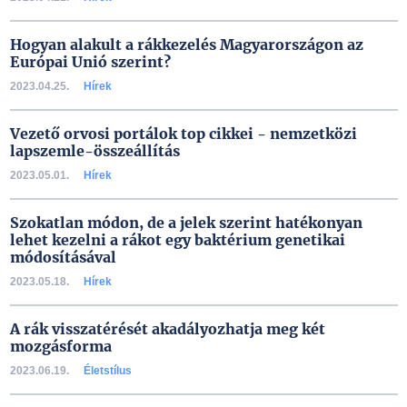
Hogyan alakult a rákkezelés Magyarországon az
Európai Unió szerint?
2023.04.25.
Hírek
Vezető orvosi portálok top cikkei - nemzetközi
lapszemle-összeállítás
2023.05.01.
Hírek
Szokatlan módon, de a jelek szerint hatékonyan
lehet kezelni a rákot egy baktérium genetikai
módosításával
2023.05.18.
Hírek
A rák visszatérését akadályozhatja meg két
mozgásforma
2023.06.19.
Életstílus