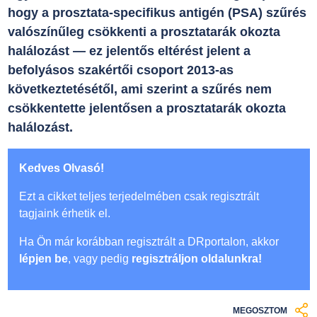
hogy a prosztata-specifikus antigén (PSA) szűrés
valószínűleg csökkenti a prosztatarák okozta
halálozást — ez jelentős eltérést jelent a
befolyásos szakértői csoport 2013-as
következtetésétől, ami szerint a szűrés nem
csökkentette jelentősen a prosztatarák okozta
halálozást.
Kedves Olvasó!
Ezt a cikket teljes terjedelmében csak regisztrált
tagjaink érhetik el.
Ha Ön már korábban regisztrált a DRportalon, akkor
lépjen be
, vagy pedig
regisztráljon oldalunkra!
MEGOSZTOM