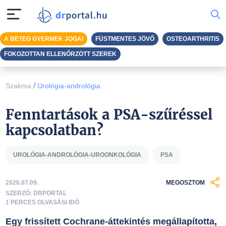
A BETEG GYERMEK JOGAI
FÜSTMENTES JÖVŐ
OSTEOARTHRITIS
FOKOZOTTAN ELLENŐRZÖTT SZEREK
/
Szakma
Urológia-andrológia
Fenntartások a PSA-szűréssel
kapcsolatban?
UROLÓGIA-ANDROLÓGIA-UROONKOLÓGIA
PSA
2026.07.09.
MEGOSZTOM
SZERZŐ: DRPORTAL
1 PERCES OLVASÁSI IDŐ
Egy frissített Cochrane-áttekintés megállapította,