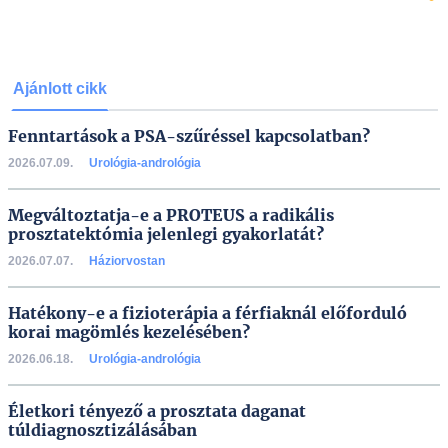
Ajánlott cikk
Fenntartások a PSA-szűréssel kapcsolatban?
2026.07.09.
Urológia-andrológia
Megváltoztatja-e a PROTEUS a radikális
prosztatektómia jelenlegi gyakorlatát?
2026.07.07.
Háziorvostan
Hatékony-e a fizioterápia a férfiaknál előforduló
korai magömlés kezelésében?
2026.06.18.
Urológia-andrológia
Életkori tényező a prosztata daganat
túldiagnosztizálásában