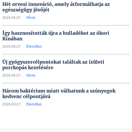
Hét orvosi innováció, amely átformálhatja az
egészségügy jövőjét
2026.08.07.
Hírek
Így hasznosították újra a hulladékot az ókori
Kínában
2026.08.07.
Életstílus
Új gyógyszercélpontokat találtak az ízületi
porckopás kezelésére
2026.08.07.
Hírek
Három baktérium miatt válhatunk a szúnyogok
kedvenc célpontjává
2026.08.07.
Életstílus