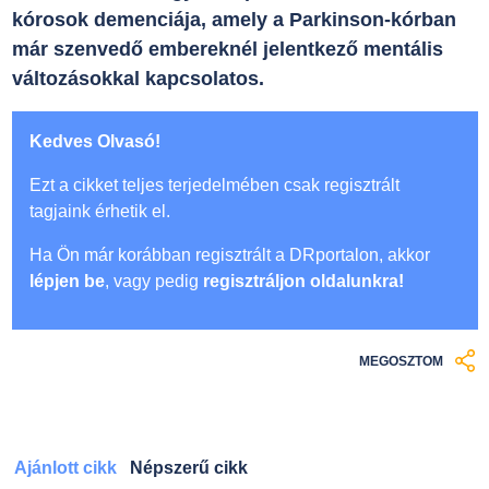
kórosok demenciája, amely a Parkinson-kórban
már szenvedő embereknél jelentkező mentális
változásokkal kapcsolatos.
Kedves Olvasó!
Ezt a cikket teljes terjedelmében csak regisztrált
tagjaink érhetik el.
Ha Ön már korábban regisztrált a DRportalon, akkor
lépjen be
, vagy pedig
regisztráljon oldalunkra!
MEGOSZTOM
Ajánlott cikk
Népszerű cikk