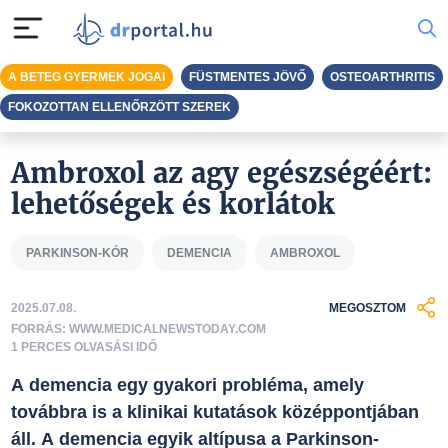
A BETEG GYERMEK JOGAI
FÜSTMENTES JÖVŐ
OSTEOARTHRITIS
FOKOZOTTAN ELLENŐRZÖTT SZEREK
Ambroxol az agy egészségéért:
lehetőségek és korlátok
PARKINSON-KÓR
DEMENCIA
AMBROXOL
2025.07.08.
MEGOSZTOM
FORRÁS: WWW.MEDICALNEWSTODAY.COM
1 PERCES OLVASÁSI IDŐ
A demencia egy gyakori probléma, amely
továbbra is a klinikai kutatások középpontjában
áll. A demencia egyik altípusa a Parkinson-