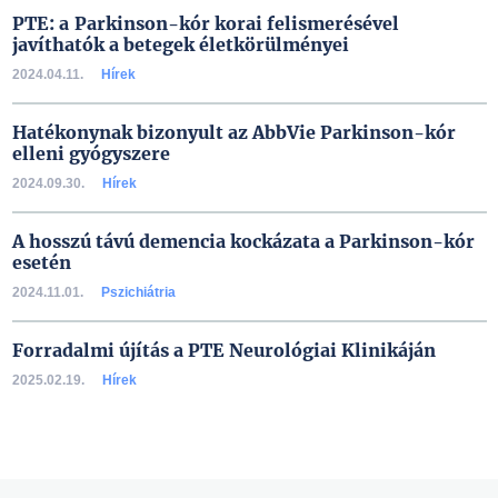
PTE: a Parkinson-kór korai felismerésével
javíthatók a betegek életkörülményei
2024.04.11.
Hírek
Hatékonynak bizonyult az AbbVie Parkinson-kór
elleni gyógyszere
2024.09.30.
Hírek
A hosszú távú demencia kockázata a Parkinson-kór
esetén
2024.11.01.
Pszichiátria
Forradalmi újítás a PTE Neurológiai Klinikáján
2025.02.19.
Hírek