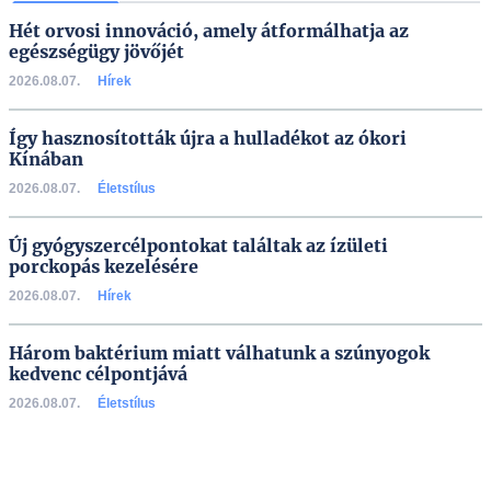
Hét orvosi innováció, amely átformálhatja az
egészségügy jövőjét
2026.08.07.
Hírek
Így hasznosították újra a hulladékot az ókori
Kínában
2026.08.07.
Életstílus
Új gyógyszercélpontokat találtak az ízületi
porckopás kezelésére
2026.08.07.
Hírek
Három baktérium miatt válhatunk a szúnyogok
kedvenc célpontjává
2026.08.07.
Életstílus