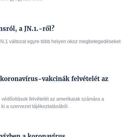
sról, a JN.1.-ről?
 JN.1 változat egyre több helyen okoz megbetegedéseket
t koronavírus-vakcinák felvételét az
eni védőoltások felvételét az amerikaiak számára a
ki a szervezet tájékoztatásából.
vízben a koronavírus