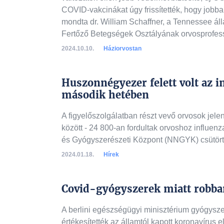
COVID-vakcinákat úgy frissítették, hogy jobb
mondta dr. William Schaffner, a Tennessee ál
Fertőző Betegségek Osztályának orvosprofess
2024.10.10.
Háziorvostan
Huszonnégyezer felett volt az 
második hetében
A figyelőszolgálatban részt vevő orvosok jelent
között - 24 800-an fordultak orvoshoz influe
és Gyógyszerészeti Központ (NNGYK) csütört
2024.01.18.
Hírek
Covid-gyógyszerek miatt robba
A berlini egészségügyi minisztérium gyógysze
értékesítették az államtól kapott koronavírus e