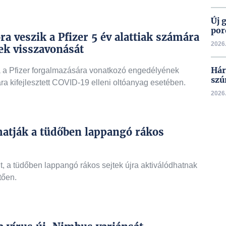
Új 
por
a veszik a Pfizer 5 év alattiak számára
2026.
ek visszavonását
Hár
a a Pfizer forgalmazására vonatkozó engedélyének
szú
a kifejlesztett COVID-19 elleni oltóanyag esetében.
2026.
lhatják a tüdőben lappangó rákos
t, a tüdőben lappangó rákos sejtek újra aktiválódhatnak
tően.