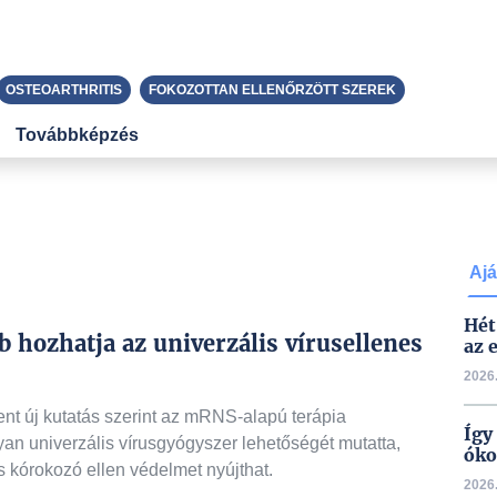
OSTEOARTHRITIS
FOKOZOTTAN ELLENŐRZÖTT SZEREK
Továbbképzés
Ajá
Hét
 hozhatja az univerzális vírusellenes
az 
2026.
nt új kutatás szerint az mRNS-alapú terápia
Így
yan univerzális vírusgyógyszer lehetőségét mutatta,
óko
 kórokozó ellen védelmet nyújthat.
2026.