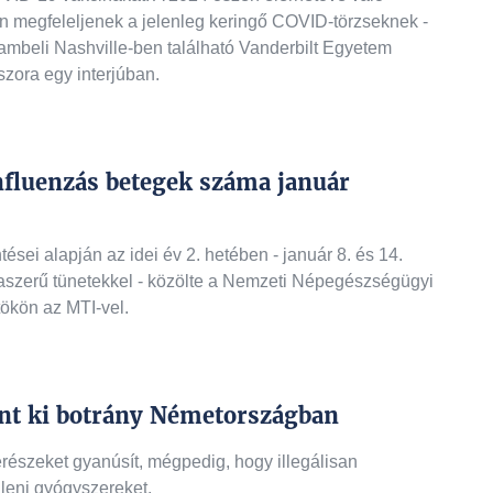
an megfeleljenek a jelenleg keringő COVID-törzseknek -
lambeli Nashville-ben található Vanderbilt Egyetem
zora egy interjúban.
influenzás betegek száma január
ései alapján az idei év 2. hetében - január 8. és 14.
nzaszerű tünetekkel - közölte a Nemzeti Népegészségügyi
ökön az MTI-vel.
nt ki botrány Németországban
részeket gyanúsít, mégpedig, hogy illegálisan
lleni gyógyszereket.