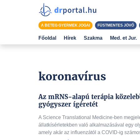
A BETEG GYERMEK JOGAI
FÜSTMENTES JÖVŐ
Főoldal
Hírek
Szakma
Med. et Jur.
koronavírus
Az mRNS-alapú terápia közelebb
gyógyszer ígéretét
A Science Translational Medicine-ben megjele
állatkísérletekben való alkalmazásával egy ol
amely akár az influenzától a COVID-ig számos