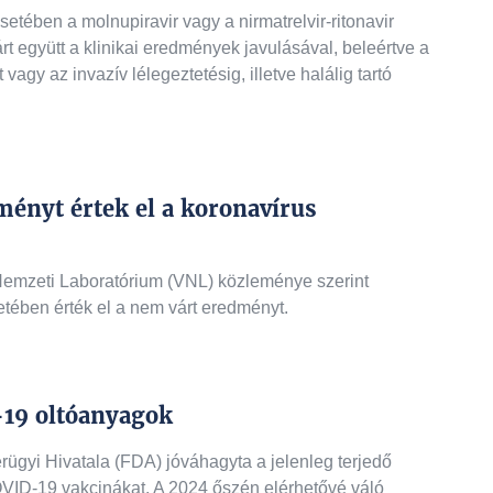
tében a molnupiravir vagy a nirmatrelvir-ritonavir
rt együtt a klinikai eredmények javulásával, beleértve a
vagy az invazív lélegeztetésig, illetve halálig tartó
ményt értek el a koronavírus
emzeti Laboratórium (VNL) közleménye szerint
tében érték el a nem várt eredményt.
-19 oltóanyagok
ügyi Hivatala (FDA) jóváhagyta a jelenleg terjedő
COVID-19 vakcinákat. A 2024 őszén elérhetővé váló