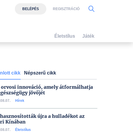
BELÉPÉS
REGISZTRÁCIÓ
Életstílus
Játék
nlott cikk
Népszerű cikk
 orvosi innováció, amely átformálhatja
egészségügy jövőjét
08.07.
Hírek
 hasznosították újra a hulladékot az
ri Kínában
08.07.
Életstílus