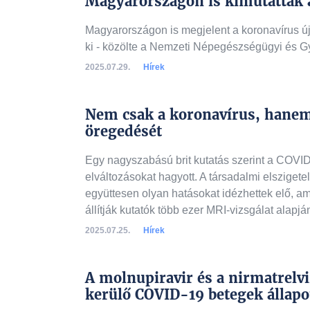
Magyarországon is kimutatták a
Magyarországon is megjelent a koronavírus új
ki - közölte a Nemzeti Népegészségügyi és G
2025.07.29.
Hírek
Nem csak a koronavírus, hanem 
öregedését
Egy nagyszabású brit kutatás szerint a COVI
elváltozásokat hagyott. A társadalmi elszigete
együttesen olyan hatásokat idézhettek elő, am
állítják kutatók több ezer MRI-vizsgálat alapjá
2025.07.25.
Hírek
A molnupiravir és a nirmatrelvi
kerülő COVID-19 betegek állapo