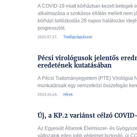
A COVID-19 miatt kórházban kezelt betegek ese
alkalmazása a szokásos ellátás mellett nem já
kórházi tartózkodás 28 napos halálozási idejét 
progressziót.
2025.07.17.
Tüdőgyógyászat
Pécsi virológusok jelentős ered
eredetének kutatásában
A Pécsi Tudományegyetem (PTE) Virológiai N
munkatársaik egy nemzetközi összefogás kere
2024.10.24.
Hírek
Új, a KP.2 variánst célzó COVID
Az Egyesült Államok Élelmiszer- és Gyógyszer
változatok ellen jobb védelmet biztosító, új 