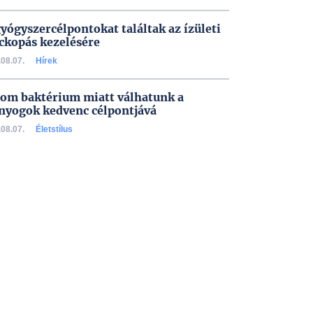
gyógyszercélpontokat találtak az ízületi
ckopás kezelésére
08.07.
Hírek
om baktérium miatt válhatunk a
nyogok kedvenc célpontjává
08.07.
Életstílus