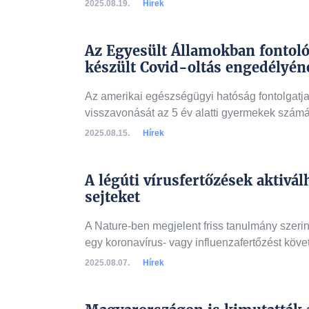
2025.08.19.
Hírek
Az Egyesült Államokban fontolór
készült Covid-oltás engedélyén
Az amerikai egészségügyi hatóság fontolgatj
visszavonását az 5 év alatti gyermekek számár
2025.08.15.
Hírek
A légúti vírusfertőzések aktivá
sejteket
A Nature-ben megjelent friss tanulmány szerin
egy koronavírus- vagy influenzafertőzést köve
2025.08.07.
Hírek