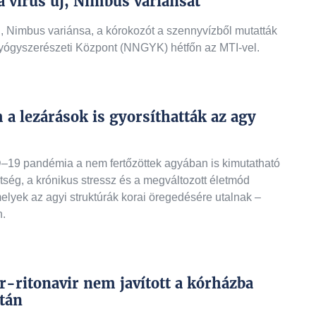
 vírus új, Nimbus variánsát
, Nimbus variánsa, a kórokozót a szennyvízből mutatták
yógyszerészeti Központ (NNGYK) hétfőn az MTI-vel.
a lezárások is gyorsíthatták az agy
D–19 pandémia a nem fertőzöttek agyában is kimutatható
ltség, a krónikus stressz és a megváltozott életmód
elyek az agyi struktúrák korai öregedésére utalnak –
n.
r-ritonavir nem javított a kórházba
tán