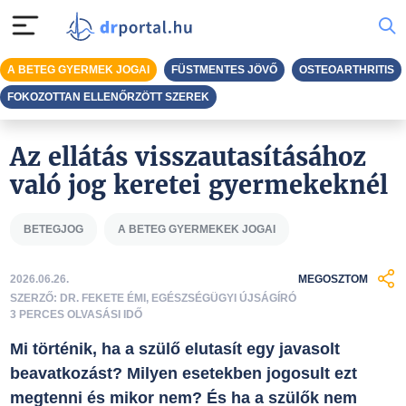
A BETEG GYERMEK JOGAI
FÜSTMENTES JÖVŐ
OSTEOARTHRITIS
FOKOZOTTAN ELLENŐRZÖTT SZEREK
Az ellátás visszautasításához
való jog keretei gyermekeknél
BETEGJOG
A BETEG GYERMEKEK JOGAI
2026.06.26.
MEGOSZTOM
SZERZŐ: DR. FEKETE ÉMI, EGÉSZSÉGÜGYI ÚJSÁGÍRÓ
3 PERCES OLVASÁSI IDŐ
Mi történik, ha a szülő elutasít egy javasolt
beavatkozást? Milyen esetekben jogosult ezt
megtenni és mikor nem? És ha a szülők nem