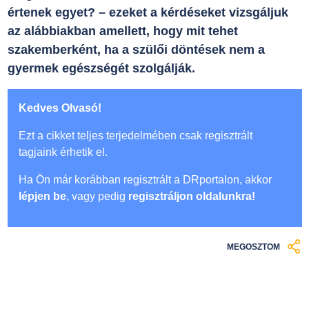
értenek egyet? – ezeket a kérdéseket vizsgáljuk
az alábbiakban amellett, hogy mit tehet
szakemberként, ha a szülői döntések nem a
gyermek egészségét szolgálják.
Kedves Olvasó!
Ezt a cikket teljes terjedelmében csak regisztrált
tagjaink érhetik el.
Ha Ön már korábban regisztrált a DRportalon, akkor
lépjen be
, vagy pedig
regisztráljon oldalunkra!
MEGOSZTOM