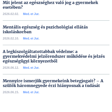
Mit jelent az egészséghez való jog a gyermekek
esetében?
2026.02.02.
Med. et Jur.
Mentális egészség és pszichológiai ellátás
iskoláskorban
2026.02.10.
Med. et Jur.
A legkiszolgáltatottabbak védelme: a
gyermekvédelmi jelzőrendszer működése és jelzés
egészségügyi környezetből
2026.06.12.
Med. et Jur.
Mennyire ismerjük gyermekeink betegjogait? – A
szülők háromnegyede érzi hiányosnak a tudását
2026.06.15.
Med. et Jur.