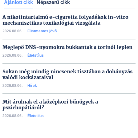
Ajánlott cikk
Népszerű cikk
A nikotintartalmú e-cigaretta folyadékok in-vitro
mechanisztikus toxikológiai vizsgálata
2026.08.06.
Füstmentes jövő
Meglepő DNS-nyomokra bukkantak a torinói leplen
2026.08.06.
Életstílus
Sokan még mindig nincsenek tisztában a dohányzás
valódi kockázataival
2026.08.06.
Hírek
Mit árulnak el a középkori bűnügyek a
pszichopátiáról?
2026.08.06.
Életstílus