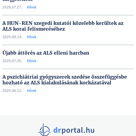
2026.07.27.
Hírek
A HUN-REN szegedi kutatói közelebb kerültek az
ALS korai felismeréséhez
2025.08.14.
Hírek
Újabb áttörés az ALS elleni harcban
2025.07.25.
Hírek
A pszichiátriai gyógyszerek szedése összefüggésbe
hozható az ALS kialakulásának kockázatával
2025.06.12.
Hírek