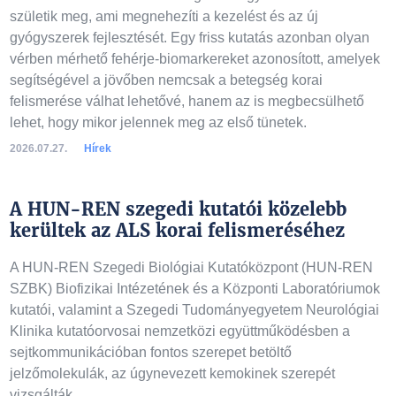
születik meg, ami megnehezíti a kezelést és az új
gyógyszerek fejlesztését. Egy friss kutatás azonban olyan
vérben mérhető fehérje-biomarkereket azonosított, amelyek
segítségével a jövőben nemcsak a betegség korai
felismerése válhat lehetővé, hanem az is megbecsülhető
lehet, hogy mikor jelennek meg az első tünetek.
2026.07.27.
Hírek
A HUN-REN szegedi kutatói közelebb
kerültek az ALS korai felismeréséhez
A HUN-REN Szegedi Biológiai Kutatóközpont (HUN-REN
SZBK) Biofizikai Intézetének és a Központi Laboratóriumok
kutatói, valamint a Szegedi Tudományegyetem Neurológiai
Klinika kutatóorvosai nemzetközi együttműködésben a
sejtkommunikációban fontos szerepet betöltő
jelzőmolekulák, az úgynevezett kemokinek szerepét
vizsgálták.