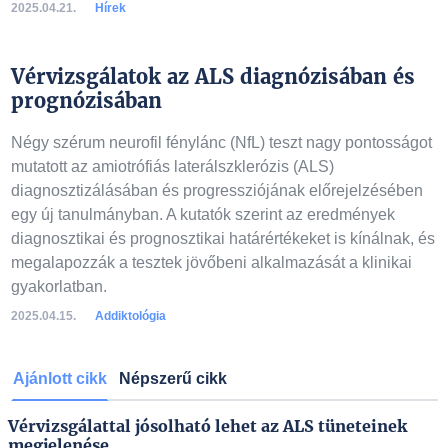
2025.04.21.
Hírek
Vérvizsgálatok az ALS diagnózisában és
prognózisában
Négy szérum neurofil fénylánc (NfL) teszt nagy pontosságot
mutatott az amiotrófiás laterálszklerózis (ALS)
diagnosztizálásában és progressziójának előrejelzésében
egy új tanulmányban. A kutatók szerint az eredmények
diagnosztikai és prognosztikai határértékeket is kínálnak, és
megalapozzák a tesztek jövőbeni alkalmazását a klinikai
gyakorlatban.
2025.04.15.
Addiktológia
Ajánlott cikk
Népszerű cikk
Vérvizsgálattal jósolható lehet az ALS tüneteinek
megjelenése