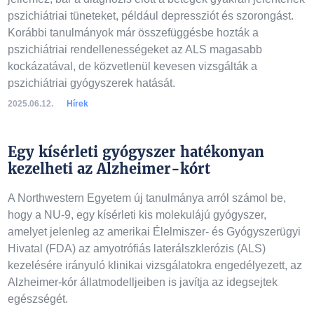
pszichiátriai tüneteket, például depressziót és szorongást.
Korábbi tanulmányok már összefüggésbe hozták a
pszichiátriai rendellenességeket az ALS magasabb
kockázatával, de közvetlenül kevesen vizsgálták a
pszichiátriai gyógyszerek hatását.
2025.06.12.
Hírek
Egy kísérleti gyógyszer hatékonyan
kezelheti az Alzheimer-kórt
A Northwestern Egyetem új tanulmánya arról számol be,
hogy a NU-9, egy kísérleti kis molekulájú gyógyszer,
amelyet jelenleg az amerikai Élelmiszer- és Gyógyszerügyi
Hivatal (FDA) az amyotrófiás laterálszklerózis (ALS)
kezelésére irányuló klinikai vizsgálatokra engedélyezett, az
Alzheimer-kór állatmodelljeiben is javítja az idegsejtek
egészségét.