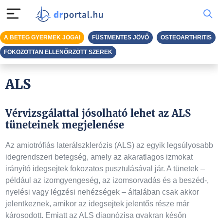
A BETEG GYERMEK JOGAI
FÜSTMENTES JÖVŐ
OSTEOARTHRITIS
FOKOZOTTAN ELLENŐRZÖTT SZEREK
ALS
Vérvizsgálattal jósolható lehet az ALS
tüneteinek megjelenése
Az amiotrófiás laterálszklerózis (ALS) az egyik legsúlyosabb
idegrendszeri betegség, amely az akaratlagos izmokat
irányító idegsejtek fokozatos pusztulásával jár. A tünetek –
például az izomgyengeség, az izomsorvadás és a beszéd-,
nyelési vagy légzési nehézségek – általában csak akkor
jelentkeznek, amikor az idegsejtek jelentős része már
károsodott. Emiatt az ALS diagnózisa gyakran későn