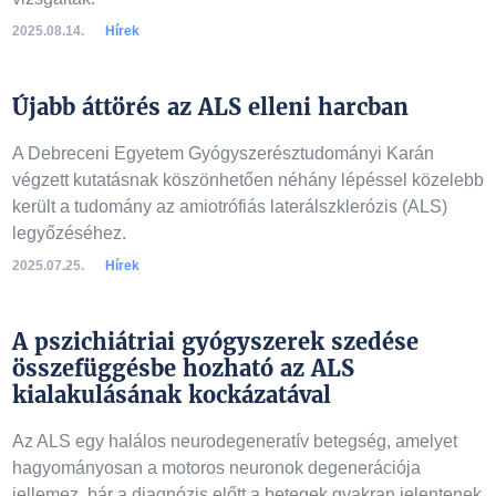
2025.08.14.
Hírek
Újabb áttörés az ALS elleni harcban
A Debreceni Egyetem Gyógyszerésztudományi Karán
végzett kutatásnak köszönhetően néhány lépéssel közelebb
került a tudomány az amiotrófiás laterálszklerózis (ALS)
legyőzéséhez.
2025.07.25.
Hírek
A pszichiátriai gyógyszerek szedése
összefüggésbe hozható az ALS
kialakulásának kockázatával
Az ALS egy halálos neurodegeneratív betegség, amelyet
hagyományosan a motoros neuronok degenerációja
jellemez, bár a diagnózis előtt a betegek gyakran jelentenek